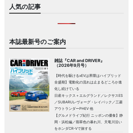
人気の記事
本誌最新号のご案内
雑誌『CAR and DRIVER』
（2026年9月号）
【時代を駆けるxEVは界隈はハイブリッド
全盛期】電動化の流れは止まるどころか進
化し続けている
日産キックス＋エルグランド／レクサスES
／SUBARUレヴォーグ・レイバック／三菱
アウトランダーPHEV 他
【グルメドライブ紀行 ニッポンの優食】静
岡・浜松編／翡翠色の暴れ川、天竜川沿い
をホンダCR-Vで旅する