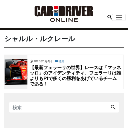
Me
シャルル・ルクレール
2025年1月4日
特集
【最新フェラーリの世界】レースは「マラネ
ッロ」のアイデンティティ。フェラーリは誰
よりもF1で多くの勝利をあげているチーム
である！