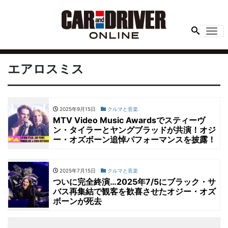
Me
エアロスミス
2025年9月15日
クルマと音楽
MTV Video Music Awardsでスティーヴ
ン・タイラーとヤングブラッドが共演！オジ
ー・オズボーン追悼パフォーマンスを披露！
2025年7月15日
クルマと音楽
ついに完全終演…2025年7/5にブラック・サ
バス再集結で観客を歓喜させたオジー・オズ
ボーンが死去