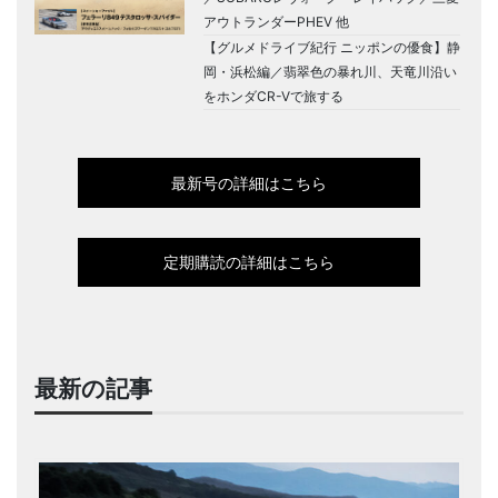
アウトランダーPHEV 他
【グルメドライブ紀行 ニッポンの優食】静
岡・浜松編／翡翠色の暴れ川、天竜川沿い
をホンダCR-Vで旅する
最新号の詳細はこちら
定期購読の詳細はこちら
最新の記事