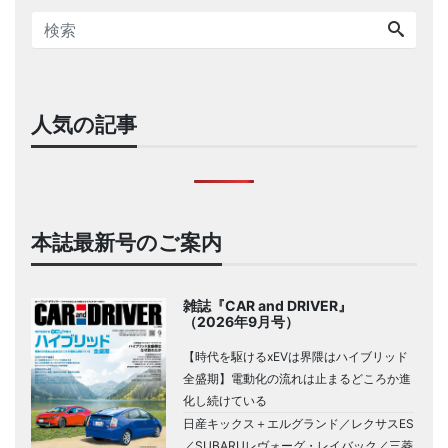
人気の記事
本誌最新号のご案内
雑誌『CAR and DRIVER』
（2026年9月号）
【時代を駆けるxEVは界隈はハイブリッド
全盛期】電動化の流れは止まるどころか進
化し続けている
日産キックス＋エルグランド／レクサスES
／SUBARUレヴォーグ・レイバック／三菱