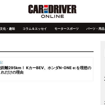
文化・趣味
コラム＆エッセイ
モータースポーツ
パーツ・用品
記
離295km！ KカーBEV、ホンダN-ONE e:を理想の
これだけの理由