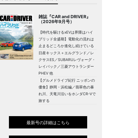
雑誌『CAR and DRIVER』
（2026年9月号）
【時代を駆けるxEVは界隈はハイ
ブリッド全盛期】電動化の流れは
止まるどころか進化し続けている
日産キックス＋エルグランド／レ
クサスES／SUBARUレヴォーグ・
レイバック／三菱アウトランダー
PHEV 他
【グルメドライブ紀行 ニッポンの
優食】静岡・浜松編／翡翠色の暴
れ川、天竜川沿いをホンダCR-Vで
旅する
最新号の詳細はこちら