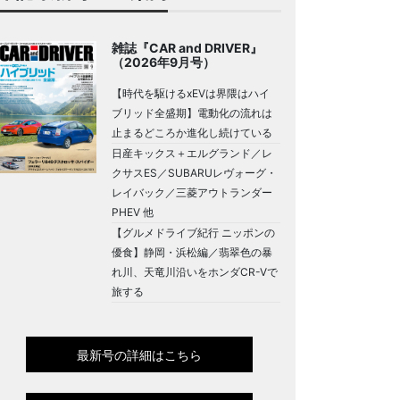
雑誌『CAR and DRIVER』
（2026年9月号）
【時代を駆けるxEVは界隈はハイ
ブリッド全盛期】電動化の流れは
止まるどころか進化し続けている
日産キックス＋エルグランド／レ
クサスES／SUBARUレヴォーグ・
レイバック／三菱アウトランダー
PHEV 他
【グルメドライブ紀行 ニッポンの
優食】静岡・浜松編／翡翠色の暴
れ川、天竜川沿いをホンダCR-Vで
旅する
最新号の詳細はこちら