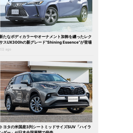
新たなボディカラーやオーナメント加飾を纏ったレク
サスUX300hの新グレード“Shining Essence”が登場
2日 ago
トヨタの米国産3列シートミッドサイズSUV「ハイラ
ンダー」が日本全国展開で発売