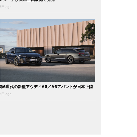
3日 ago
第6世代の新型アウディA6／A6アバントが日本上陸
3日 ago