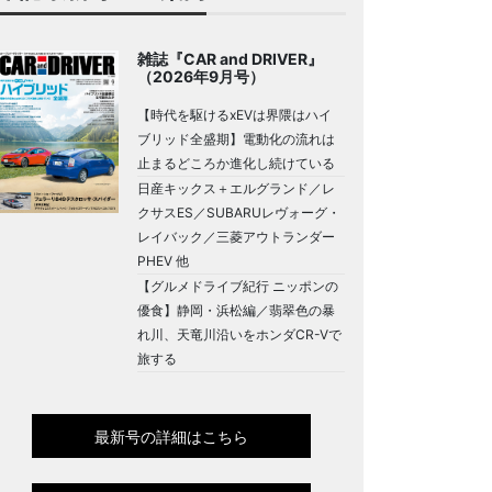
雑誌『CAR and DRIVER』
（2026年9月号）
【時代を駆けるxEVは界隈はハイ
ブリッド全盛期】電動化の流れは
止まるどころか進化し続けている
日産キックス＋エルグランド／レ
クサスES／SUBARUレヴォーグ・
レイバック／三菱アウトランダー
PHEV 他
【グルメドライブ紀行 ニッポンの
優食】静岡・浜松編／翡翠色の暴
れ川、天竜川沿いをホンダCR-Vで
旅する
最新号の詳細はこちら