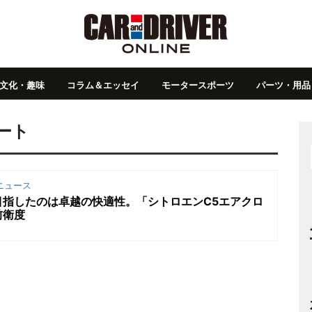
文化・趣味
コラム＆エッセイ
モータースポーツ
パーツ・用品
ート
ニュース
目指したのは卓越の快適性。「シトロエンC5エアクロ
前衛度