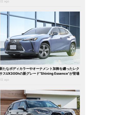
1日 ago
新たなボディカラーやオーナメント加飾を纏ったレク
サスUX300hの新グレード“Shining Essence”が登場
1日 ago