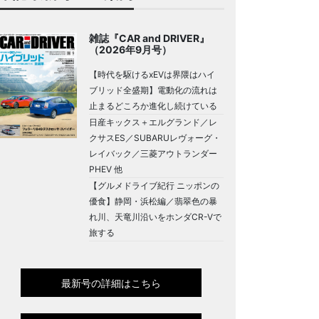
雑誌『CAR and DRIVER』
（2026年9月号）
【時代を駆けるxEVは界隈はハイ
ブリッド全盛期】電動化の流れは
止まるどころか進化し続けている
日産キックス＋エルグランド／レ
クサスES／SUBARUレヴォーグ・
レイバック／三菱アウトランダー
PHEV 他
【グルメドライブ紀行 ニッポンの
優食】静岡・浜松編／翡翠色の暴
れ川、天竜川沿いをホンダCR-Vで
旅する
最新号の詳細はこちら