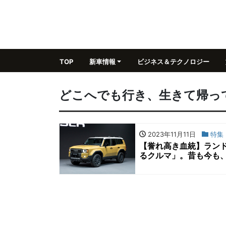
TOP
新車情報
ビジネス＆テクノロジー
どこへでも行き、生きて帰っ
2023年11月11日
特集
【誉れ高き血統】ラン
るクルマ」。昔も今も