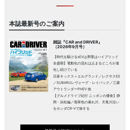
本誌最新号のご案内
雑誌『CAR and DRIVER』
（2026年9月号）
【時代を駆けるxEVは界隈はハイブリッド
全盛期】電動化の流れは止まるどころか進
化し続けている
日産キックス＋エルグランド／レクサスES
／SUBARUレヴォーグ・レイバック／三菱
アウトランダーPHEV 他
【グルメドライブ紀行 ニッポンの優食】静
岡・浜松編／翡翠色の暴れ川、天竜川沿い
をホンダCR-Vで旅する