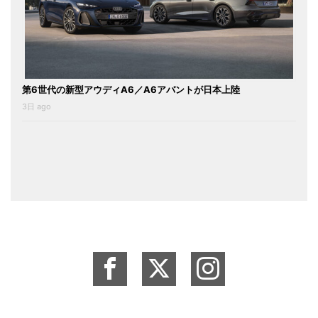
第6世代の新型アウディA6／A6アバントが日本上陸
3日 ago