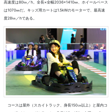
高速度は80㎞／h。全長×全幅2036×1410㎜、ホイールベース
は1070㎜だ。キッズ用カートは1.5kWのモーターで、最高速
度28㎞／hである。
コースは屋外（スカイトラック、身長150㎝以上）と屋内コ