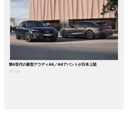
第6世代の新型アウディA6／A6アバントが日本上陸
3日 ago