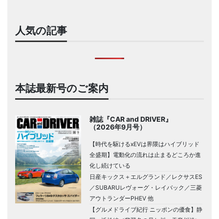
人気の記事
本誌最新号のご案内
雑誌『CAR and DRIVER』
（2026年9月号）
【時代を駆けるxEVは界隈はハイブリッド
全盛期】電動化の流れは止まるどころか進
化し続けている
日産キックス＋エルグランド／レクサスES
／SUBARUレヴォーグ・レイバック／三菱
アウトランダーPHEV 他
【グルメドライブ紀行 ニッポンの優食】静