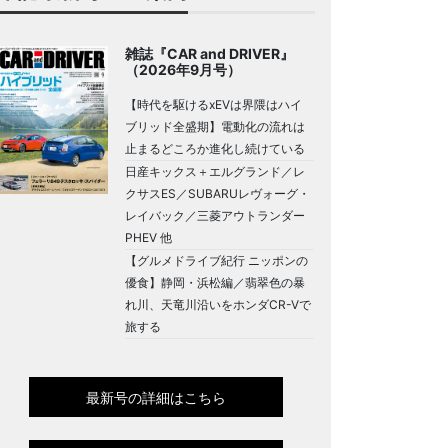
雑誌『CAR and DRIVER』
（2026年9月号）
【時代を駆けるxEVは界隈はハイ
ブリッド全盛期】電動化の流れは
止まるどころか進化し続けている
日産キックス＋エルグランド／レ
クサスES／SUBARUレヴォーグ・
レイバック／三菱アウトランダー
PHEV 他
【グルメドライブ紀行 ニッポンの
優食】静岡・浜松編／翡翠色の暴
れ川、天竜川沿いをホンダCR-Vで
旅する
最新号の詳細はこちら