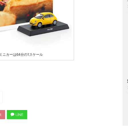
ミニカーは64分の1スケール
t
LINE