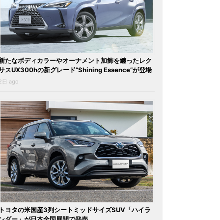
新たなボディカラーやオーナメント加飾を纏ったレク
サスUX300hの新グレード“Shining Essence”が登場
2日 ago
トヨタの米国産3列シートミッドサイズSUV「ハイラ
ンダー」が日本全国展開で発売