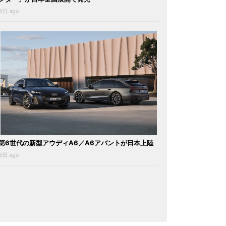
3日 ago
第6世代の新型アウディA6／A6アバントが日本上陸
3日 ago