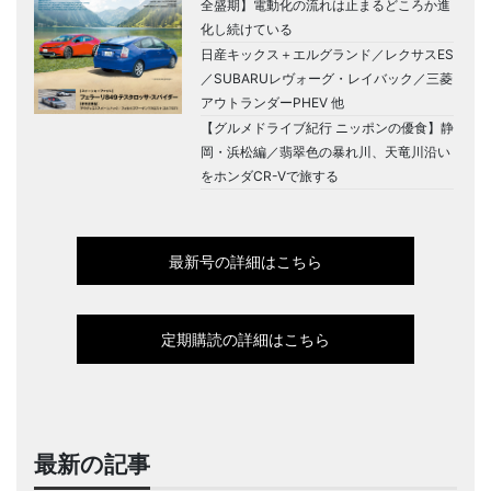
全盛期】電動化の流れは止まるどころか進
化し続けている
日産キックス＋エルグランド／レクサスES
／SUBARUレヴォーグ・レイバック／三菱
アウトランダーPHEV 他
【グルメドライブ紀行 ニッポンの優食】静
岡・浜松編／翡翠色の暴れ川、天竜川沿い
をホンダCR-Vで旅する
最新号の詳細はこちら
定期購読の詳細はこちら
最新の記事