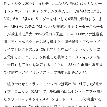
最大トルクは800N・mを発生。エンジン自体にはシリンダー
オンデマンド（COD）システムを導入し、低負荷時には2番、
3番、5番、8番のシリンダーを休止して4気筒で稼働する。ま
た、MHEVシステムではベルト駆動式オルタネータースタータ
ーが減速時に最大12kWの電力を回生。55～160km/hの速度範
囲でアクセルペダルから足を離すと、運転状況とアウディド
ライブセレクトの設定に応じてリチウムイオンバッテリーに
充電するか、エンジンを停止した状態でコースティング（惰
性走行）を行うかを決定する。さらに、22km/h未満の速度域
で作動するアイドリングストップ機能も組み込んだ。
組み合わせるトランスミッションは高出力に対応した8速テ
ィプトロニック（8AT）で、駆動機構にはセンターデフを備え
たクワトロ＝フルタイム4WDをセット。スリップが発生する
前にコーナー内側のホイールに軽くブレーキをかけることに