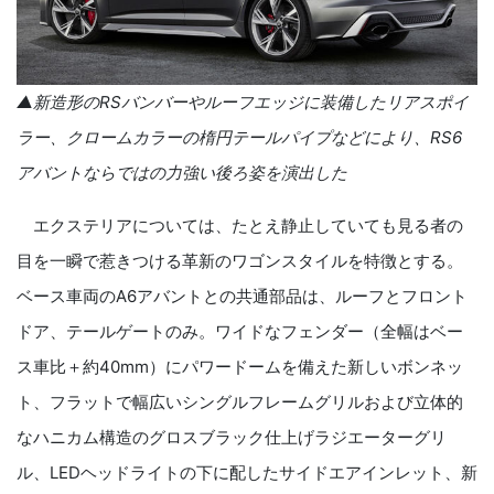
▲新造形の
RS
バンバーやルーフエッジに装備したリアスポイ
ラー、クロームカラーの楕円テールパイプなどにより、
RS6
アバントならではの力強い後ろ姿を演出した
エクステリアについては、たとえ静止していても見る者の
目を一瞬で惹きつける革新のワゴンスタイルを特徴とする。
ベース車両のA6アバントとの共通部品は、ルーフとフロント
ドア、テールゲートのみ。ワイドなフェンダー（全幅はベー
ス車比＋約40mm）にパワードームを備えた新しいボンネッ
ト、フラットで幅広いシングルフレームグリルおよび立体的
なハニカム構造のグロスブラック仕上げラジエーターグリ
ル、LEDヘッドライトの下に配したサイドエアインレット、新