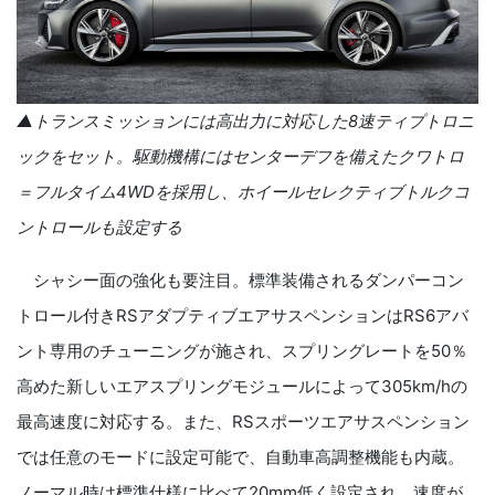
▲トランスミッションには高出力に対応した8速ティプトロニ
ックをセット。駆動機構にはセンターデフを備えたクワトロ
＝フルタイム4WDを採用し、ホイールセレクティブトルクコ
ントロールも設定する
シャシー面の強化も要注目。標準装備されるダンパーコン
トロール付きRSアダプティブエアサスペンションはRS6アバ
ント専用のチューニングが施され、スプリングレートを50％
高めた新しいエアスプリングモジュールによって305km/hの
最高速度に対応する。また、RSスポーツエアサスペンション
では任意のモードに設定可能で、自動車高調整機能も内蔵。
ノーマル時は標準仕様に比べて20mm低く設定され、速度が