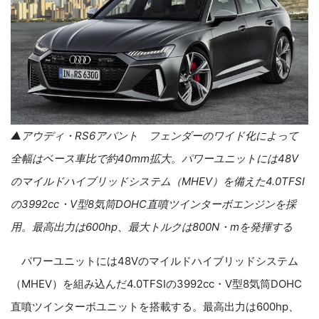
▲アウディ・RS6アバント フェンダーのワイド化によって
全幅はベース車比で約40mm拡大。パワーユニットには48V
のマイルドハイブリッドシステム（MHEV）を備えた4.0TFSI
の3992cc・V型8気筒DOHC直噴ツインターボエンジンを採
用。最高出力は600hp、最大トルクは800N・mを発揮する
パワーユニットには48Vのマイルドハイブリッドシステム
（MHEV）を組み込んだ4.0TFSIの3992cc・V型8気筒DOHC
直噴ツインターボユニットを搭載する。最高出力は600hp、