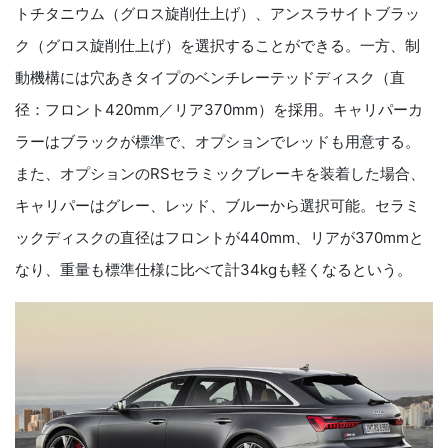
トチタニウム（グロス旋削仕上げ）、アンスラサイトブラッ
ク（グロス旋削仕上げ）を選択することができる。一方、制
動機構には穴あきタイプのベンチレーテッドディスク（直
径：フロント420mm／リア370mm）を採用。キャリパーカ
ラーはブラックが標準で、オプションでレッドも用意する。
また、オプションのRSセラミックブレーキを装着した場合、
キャリパーはグレー、レッド、ブルーから選択可能。セラミ
ックディスクの直径はフロントが440mm、リアが370mmと
なり、重量も標準仕様に比べて計34kgも軽くなるという。