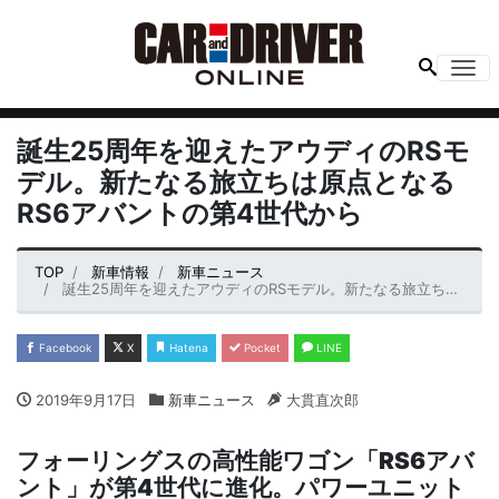
Me
誕生25周年を迎えたアウディのRSモ
デル。新たなる旅立ちは原点となる
RS6アバントの第4世代から
TOP
新車情報
新車ニュース
誕生25周年を迎えたアウディのRSモデル。新たなる旅立ちは原点となるRS6アバントの第4世代から
Facebook
X
Hatena
Pocket
LINE
2019年9月17日
新車ニュース
大貫直次郎
フォーリングスの高性能ワゴン「RS6アバ
ント」が第4世代に進化。パワーユニット