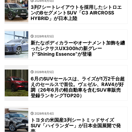
2026年8月5日
3列7シートレイアウトを採用したシトロエ
ンのBセグメントSUV「C3 AIRCROSS
HYBRID」が日本上陸
2026年8月5日
新たなボディカラーやオーナメント加飾を纏
ったレクサスUX300hの新グレー
ド“Shining Essence”が登場
2026年8月5日
6月のSUVセールスは、ライズが1万2千台超
えのセールスで首位。ヴェゼル、RAV4が好
調（26年6月の軽自動車を含むSUV車販売
登録ランキングTOP20）
2026年8月4日
トヨタの米国産3列シートミッドサイズ
SUV「ハイランダー」が日本全国展開で発
売