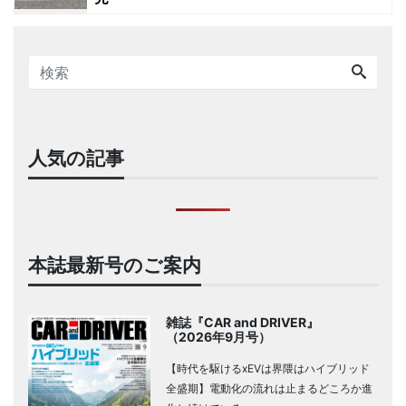
人気の記事
本誌最新号のご案内
雑誌『CAR and DRIVER』
（2026年9月号）
【時代を駆けるxEVは界隈はハイブリッド
全盛期】電動化の流れは止まるどころか進