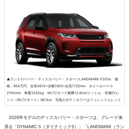
▲ランドローバー・ディスカバリー・スポーツLANDMARK P300e 価
格：954万円 全長4610×全幅1905×全高1725mm ホイールベース
2740mm 車重2230kg WLTCモード燃費12.4km/リットル 等価EVレ
ンジ（WLTCモード）66.1km 写真のボディカラーはフィレンツェレッド
2026年モデルのディスカバリー・スポーツは、グレード体
系を「DYNAMIC S（ダイナミックS）」「LANDMARK（ラン