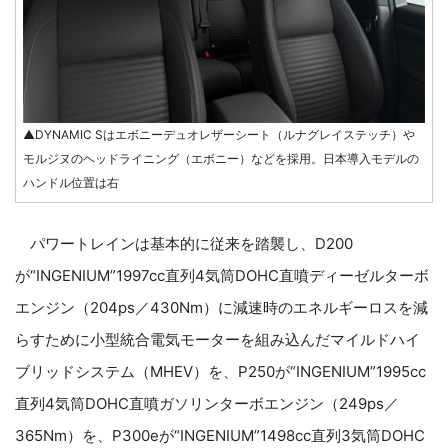
▲DYNAMIC Sはエボニーデュオレザーシート（ルナグレイステッチ）や
モルジヌのヘッドライニング（エボニー）などを採用。日本導入モデルの
ハンドル位置は右
パワートレインは基本的に従来を踏襲し、D200
が“INGENIUM”1997cc直列4気筒DOHC直噴ディーゼルターボ
エンジン（204ps／430Nm）に減速時のエネルギーロスを減
らすために小型統合電気モーターを組み込んだマイルドハイ
ブリッドシステム（MHEV）を、P250が“INGENIUM”1995cc
直列4気筒DOHC直噴ガソリンターボエンジン（249ps／
365Nm）を、P300eが“INGENIUM”1498cc直列3気筒DOHC