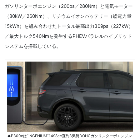
ガソリンターボエンジン（200ps／280Nm）と電気モーター
（80kW／260Nm）、リチウムイオンバッテリー（総電力量
15kWh）を組み合わせたトータル最高出力309ps（227kW）
／最大トルク540Nmを発生するPHEVパラレルハイブリッド
システムを搭載している。
▲P300eは“INGENIUM”1498cc直列3気筒DOHCガソリンターボエンジン