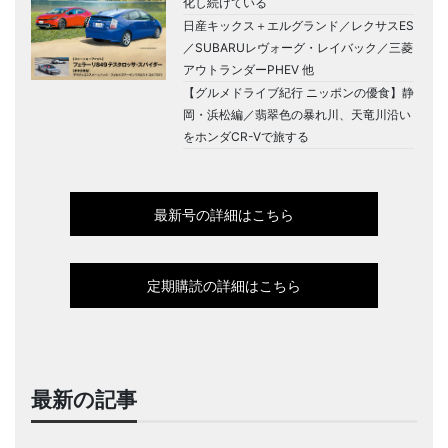
化し続けている
日産キックス＋エルグランド／レクサスES
／SUBARUレヴォーグ・レイバック／三菱
アウトランダーPHEV 他
【グルメドライブ紀行 ニッポンの優食】静
岡・浜松編／翡翠色の暴れ川、天竜川沿い
をホンダCR-Vで旅する
最新号の詳細はこちら
定期購読の詳細はこちら
最新の記事