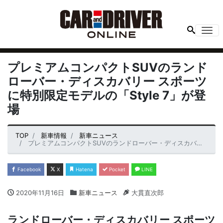
Me
プレミアムコンパクトSUVのランド
ローバー・ディスカバリー スポーツ
に特別限定モデルの「Style 7」が登
場
TOP
新車情報
新車ニュース
プレミアムコンパクトSUVのランドローバー・ディスカバリー スポーツに特別限定モデルの「Style 7」が登場
Facebook
X
Hatena
Pocket
LINE
2020年11月16日
新車ニュース
大貫直次郎
ランドローバー・ディスカバリー スポーツ