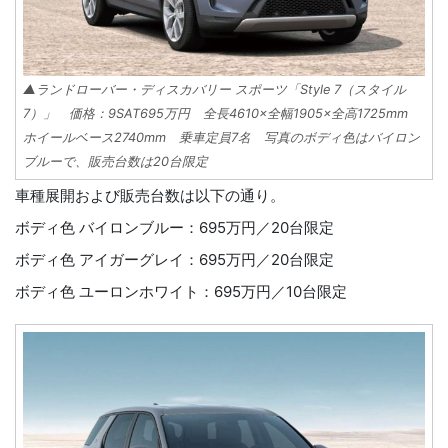
▲ランドローバー・ディスカバリー スポーツ「Style 7（スタイル
7）」 価格：9SAT695万円 全長4610×全幅1905×全高1725mm
ホイールベース2740mm 乗車定員7名 写真のボディ色はバイロン
ブルーで、販売台数は20台限定
車種展開および販売台数は以下の通り。
ボディ色 バイロンブルー：695万円／20台限定
ボディ色 アイガーグレイ：695万円／20台限定
ボディ色 ユーロンホワイト：695万円／10台限定