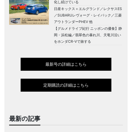
化し続けている
日産キックス＋エルグランド／レクサスES
／SUBARUレヴォーグ・レイバック／三菱
アウトランダーPHEV 他
【グルメドライブ紀行 ニッポンの優食】静
岡・浜松編／翡翠色の暴れ川、天竜川沿い
をホンダCR-Vで旅する
最新号の詳細はこちら
定期購読の詳細はこちら
最新の記事