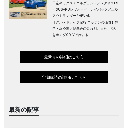
日産キックス＋エルグランド／レクサスES
／SUBARUレヴォーグ・レイバック／三菱
アウトランダーPHEV 他
【グルメドライブ紀行 ニッポンの優食】静
岡・浜松編／翡翠色の暴れ川、天竜川沿い
をホンダCR-Vで旅する
最新号の詳細はこちら
定期購読の詳細はこちら
最新の記事