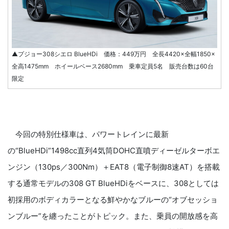
▲プジョー308シエロ BlueHDi 価格：449万円 全長4420×全幅1850×
全高1475mm ホイールベース2680mm 乗車定員5名 販売台数は60台
限定
今回の特別仕様車は、パワートレインに最新
の“BlueHDi”1498cc直列4気筒DOHC直噴ディーゼルターボエ
ンジン（130ps／300Nm）＋EAT8（電子制御8速AT）を搭載
する通常モデルの308 GT BlueHDiをベースに、308としては
初採用のボディカラーとなる鮮やかなブルーの“オブセッショ
ンブルー”を纏ったことがトピック。また、乗員の開放感を高