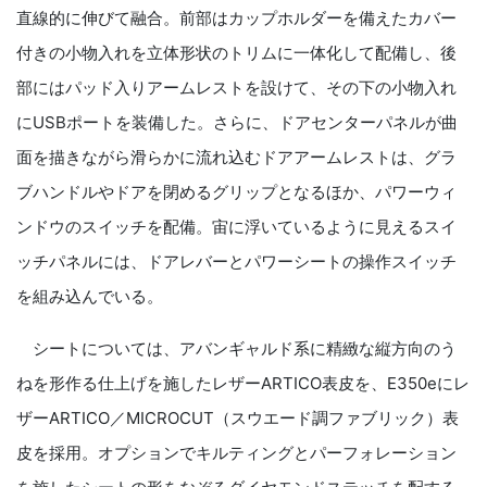
直線的に伸びて融合。前部はカップホルダーを備えたカバー
付きの小物入れを立体形状のトリムに一体化して配備し、後
部にはパッド入りアームレストを設けて、その下の小物入れ
にUSBポートを装備した。さらに、ドアセンターパネルが曲
面を描きながら滑らかに流れ込むドアアームレストは、グラ
ブハンドルやドアを閉めるグリップとなるほか、パワーウィ
ンドウのスイッチを配備。宙に浮いているように見えるスイ
ッチパネルには、ドアレバーとパワーシートの操作スイッチ
を組み込んでいる。
シートについては、アバンギャルド系に精緻な縦方向のう
ねを形作る仕上げを施したレザーARTICO表皮を、E350eにレ
ザーARTICO／MICROCUT（スウエード調ファブリック）表
皮を採用。オプションでキルティングとパーフォレーション