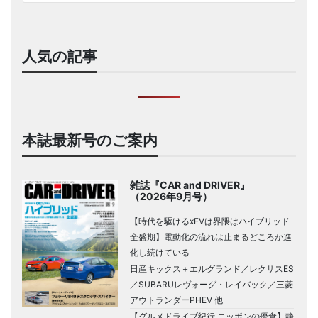
人気の記事
本誌最新号のご案内
雑誌『CAR and DRIVER』
（2026年9月号）
【時代を駆けるxEVは界隈はハイブリッド
全盛期】電動化の流れは止まるどころか進
化し続けている
日産キックス＋エルグランド／レクサスES
／SUBARUレヴォーグ・レイバック／三菱
アウトランダーPHEV 他
【グルメドライブ紀行 ニッポンの優食】静