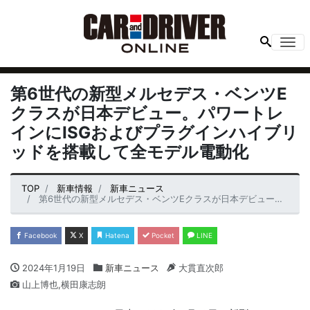
Me
第6世代の新型メルセデス・ベンツE
クラスが日本デビュー。パワートレ
インにISGおよびプラグインハイブリ
ッドを搭載して全モデル電動化
TOP
新車情報
新車ニュース
第6世代の新型メルセデス・ベンツEクラスが日本デビュー。パワートレインにISGおよびプラグインハイブリッドを搭載して全モデル電動化
Facebook
X
Hatena
Pocket
LINE
2024年1月19日
新車ニュース
大貫直次郎
山上博也,横田康志朗