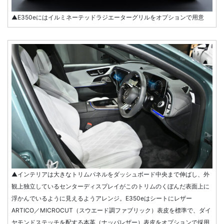
▲E350eにはイルミネーテッドラジエーターグリルをオプションで用意
▲インテリアは大きなトリムパネルをダッシュボード中央まで伸ばし、外
観上独立しているセンターディスプレイがこのトリムのくぼんだ表面上に
浮かんでいるように見えるようアレンジ。E350eはシートにレザー
ARTICO／MICROCUT（スウエード調ファブリック）表皮を標準で、ダイ
ヤモンドステッチを配する本革（ナッパレザー）表皮をオプションで採用