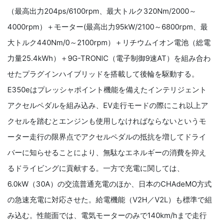
（最高出力204ps/6100rpm、最大トルク320Nm/2000～
4000rpm）＋モーター(最高出力95kW/2100～6800rpm、最
大トルク440Nm/0～2100rpm）＋リチウムイオン電池（総電
力量25.4kWh）＋9G-TRONIC（電子制御9速AT）を組み合わ
せたプラグインハイブリッドを搭載して後輪を駆動する。
E350eはプレッシャポイント機能を備えたインテリジェント
アクセルペダルを組み込み、EV走行モードの際にこれ以上ア
クセルを踏むとエンジンも使用しなければならないというモ
ーター走行の限界点でアクセルペダルの抵抗を増してドライ
バーに知らせることにより、無駄なエネルギーの消費を抑え
るドライビングに貢献する。一方で充電に関しては、
6.0kW（30A）の交流普通充電のほか、日本のCHAdeMO方式
の急速充電に対応させた。給電機能（V2H／V2L）も標準で組
み込む。性能面では、電気モーターのみで140km/hまで走行