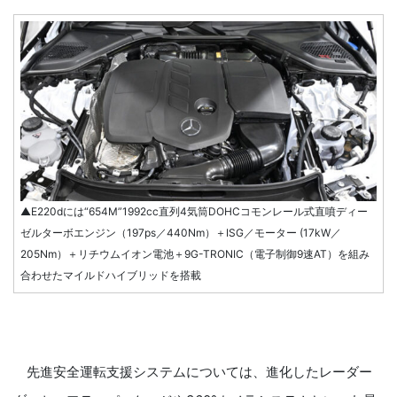
▲E220dには“654M”1992cc直列4気筒DOHCコモンレール式直噴ディー
ゼルターボエンジン（197ps／440Nm）＋ISG／モーター (17kW／
205Nm）＋リチウムイオン電池＋9G-TRONIC（電子制御9速AT）を組み
合わせたマイルドハイブリッドを搭載
先進安全運転支援システムについては、進化したレーダー