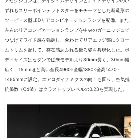
アセクションは、デイタイムデザインとナイトデザインのい
ずれもスリーポインテッドスターをモチーフとした新造形の
ツーピース型LEDリアコンビネーションランプを配備。また、
左右のリアコンビネーションランプを中央のガーニッジュで
つなげてワイド感を強調し、合わせてリアエッジ部にクロー
ムトリムを配して、存在感あふれる後ろ姿を具現化した。ボ
ディサイズはセダンで従来モデルより30mm長く、30mm幅
広く、15mmほど高い全長4960×全幅1880×全高1470～
1485mmに設定。エアロダイナミクスの向上も図り、空気抵
抗係数（Cd値）はクラストップレベルの0.23を実現した。