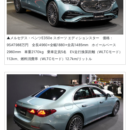
▲メルセデス・ベンツE350e スポーツ エディションスター 価格：
9SAT988万円 全長4960×全幅1880×全高1485mm ホイールベース
2960mm 車重2170kg 乗車定員5名 EV走行換算距離（WLTCモード）
112km、燃料消費率（WLTCモード）12.7km/リットル