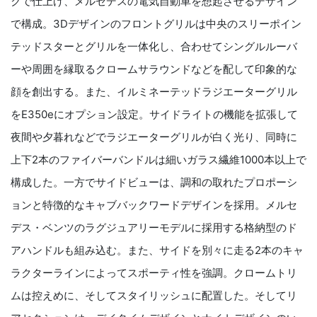
クで仕上げ、メルセデスの電気自動車を想起させるデザイン
で構成。3Dデザインのフロントグリルは中央のスリーポイン
テッドスターとグリルを一体化し、合わせてシングルルーバ
ーや周囲を縁取るクロームサラウンドなどを配して印象的な
顔を創出する。また、イルミネーテッドラジエーターグリル
をE350eにオプション設定。サイドライトの機能を拡張して
夜間や夕暮れなどでラジエーターグリルが白く光り、同時に
上下2本のファイバーバンドルは細いガラス繊維1000本以上で
構成した。一方でサイドビューは、調和の取れたプロポーシ
ョンと特徴的なキャブバックワードデザインを採用。メルセ
デス・ベンツのラグジュアリーモデルに採用する格納型のド
アハンドルも組み込む。また、サイドを別々に走る2本のキャ
ラクターラインによってスポーティ性を強調。クロームトリ
ムは控えめに、そしてスタイリッシュに配置した。そしてリ