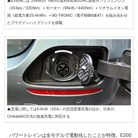
▲E350eには“254M20”1997cc直列4気筒DOHC直噴ガソリンエンジン
（204ps／320Nm）＋モーター（95kW／440Nm）＋リチウムイオン電
池（総電力量25.4kWh）＋9G-TRONIC（電子制御9速AT）を組み合わせ
たプラグインハイブリッドを搭載
▲充電に関しては6.0kW（30A）の交流普通充電のほか、日本の
CHAdeMO方式の急速充電に対応する
パワートレインは全モデルで電動化したことが特徴。E200