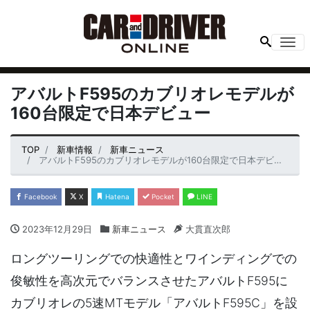
Me
アバルトF595のカブリオレモデルが
160台限定で日本デビュー
TOP
新車情報
新車ニュース
アバルトF595のカブリオレモデルが160台限定で日本デビュー
Facebook
X
Hatena
Pocket
LINE
2023年12月29日
新車ニュース
大貫直次郎
ロングツーリングでの快適性とワインディングでの
俊敏性を高次元でバランスさせたアバルトF595に
カブリオレの5速MTモデル「アバルトF595C」を設