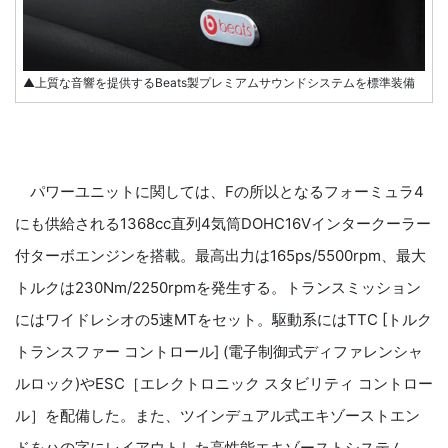
▲上質な音響を提供するBeats製プレミアムサウンドシステムを標準装備
パワーユニットに関しては、Fの所以となるフォーミュラ4
にも供給される1368cc直列4気筒DOHC16Vインタークーラー
付ターボエンジンを搭載。最高出力は165ps/5500rpm、最大
トルクは230Nm/2250rpmを発生する。トランスミッション
にはワイドレシオの5速MTをセット。駆動系にはTTC [トルク
トランスファー コントロール] (電子制御式ディファレンシャ
ルロック)やESC［エレクトロニック スタビリティ コントロー
ル］を配備した。また、ツインデュアル式エキゾーストエン
ドをハの字にレイアウトした高性能エキゾーストシステム