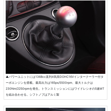
▲パワーユニットには1368cc直列4気筒DOHC16Vインタークーラー付タ
ーボエンジンを搭載。最高出力は165ps/5500rpm、最大トルクは
230Nm/2250rpmを発生。トランスミッションにはワイドレシオの5速MT
を組み合わせる。シフトノブはアルミ製