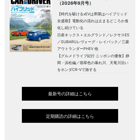
（2026年9月号）
【時代を駆けるxEVは界隈はハイブリッド
全盛期】電動化の流れは止まるどころか進
化し続けている
日産キックス＋エルグランド／レクサスES
／SUBARUレヴォーグ・レイバック／三菱
アウトランダーPHEV 他
【グルメドライブ紀行 ニッポンの優食】静
岡・浜松編／翡翠色の暴れ川、天竜川沿い
をホンダCR-Vで旅する
最新号の詳細はこちら
定期購読の詳細はこちら