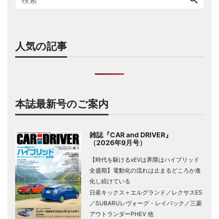
人気の記事
本誌最新号のご案内
雑誌『CAR and DRIVER』
（2026年9月号）
【時代を駆けるxEVは界隈はハイブリッド
全盛期】電動化の流れは止まるどころか進
化し続けている
日産キックス＋エルグランド／レクサスES
／SUBARUレヴォーグ・レイバック／三菱
アウトランダーPHEV 他