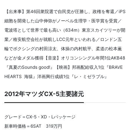
【出来事】第46回衆院選で自民党が圧勝し、政権を奪還／iPS
細胞を開発した山中伸弥がノーベル生理学・医学賞を受賞／
電波塔として世界で最も高い（634m）東京スカイツリーが開
業／格安航空会社が就航しLCC元年といわれる／ロンドン五
輪でボクシングの村田涼太、体操の内村航平、柔道の松本薫
などが金メダル獲得【音楽】オリコンシングル年間1位AKB48
『真夏のSounds good!』【映画】邦画配給収入1位『BRAVE
HEARTS 海猿』洋画興行成績1位『レ・ミゼラブル』
2012年マツダCX-5主要諸元
グレード＝CX-5・XD・Lパッケージ
新車時価格＝6SAT 319万円