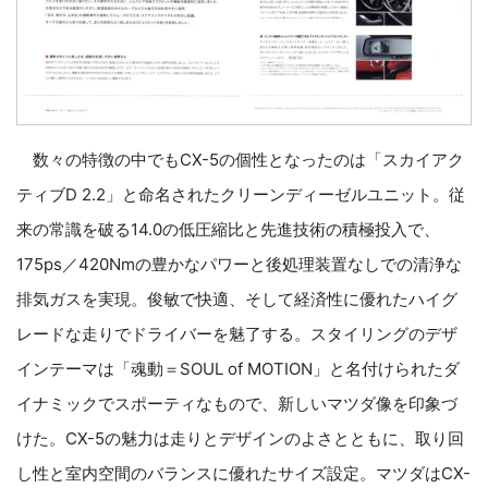
数々の特徴の中でもCX-5の個性となったのは「スカイアク
ティブD 2.2」と命名されたクリーンディーゼルユニット。従
来の常識を破る14.0の低圧縮比と先進技術の積極投入で、
175ps／420Nmの豊かなパワーと後処理装置なしでの清浄な
排気ガスを実現。俊敏で快適、そして経済性に優れたハイグ
レードな走りでドライバーを魅了する。スタイリングのデザ
インテーマは「魂動＝SOUL of MOTION」と名付けられたダ
イナミックでスポーティなもので、新しいマツダ像を印象づ
けた。CX-5の魅力は走りとデザインのよさとともに、取り回
し性と室内空間のバランスに優れたサイズ設定。マツダはCX-