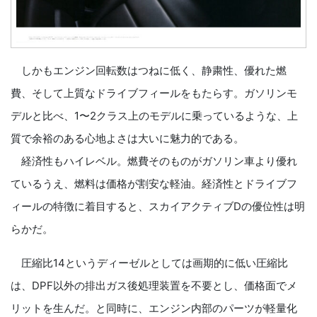
しかもエンジン回転数はつねに低く、静粛性、優れた燃
費、そして上質なドライブフィールをもたらす。ガソリンモ
デルと比べ、1〜2クラス上のモデルに乗っているような、上
質で余裕のある心地よさは大いに魅力的である。
経済性もハイレベル。燃費そのものがガソリン車より優れ
ているうえ、燃料は価格が割安な軽油。経済性とドライブフ
ィールの特徴に着目すると、スカイアクティブDの優位性は明
らかだ。
圧縮比14というディーゼルとしては画期的に低い圧縮比
は、DPF以外の排出ガス後処理装置を不要とし、価格面でメ
リットを生んだ。と同時に、エンジン内部のパーツが軽量化