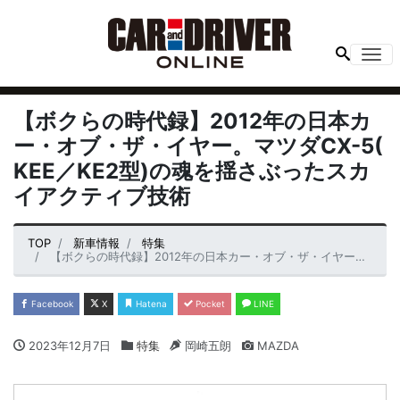
Me
【ボクらの時代録】2012年の日本カ
ー・オブ・ザ・イヤー。マツダCX-5(
KEE／KE2型)の魂を揺さぶったスカ
イアクティブ技術
TOP
新車情報
特集
【ボクらの時代録】2012年の日本カー・オブ・ザ・イヤー。マツダCX-5( KEE／KE2型)の魂を揺さぶったスカイアクティブ技術
Facebook
X
Hatena
Pocket
LINE
2023年12月7日
特集
岡崎五朗
MAZDA