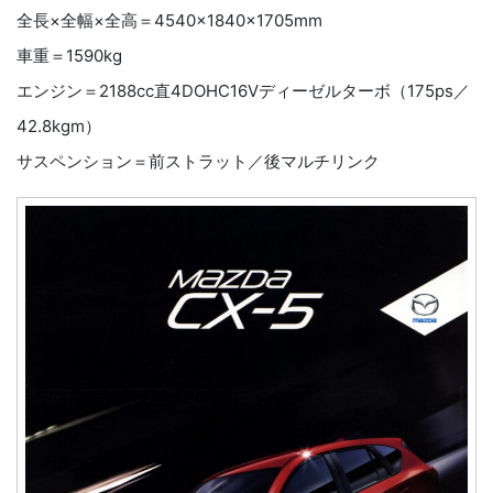
全長×全幅×全高＝4540×1840×1705mm
車重＝1590kg
エンジン＝2188cc直4DOHC16Vディーゼルターボ（175ps／
42.8kgm）
サスペンション＝前ストラット／後マルチリンク