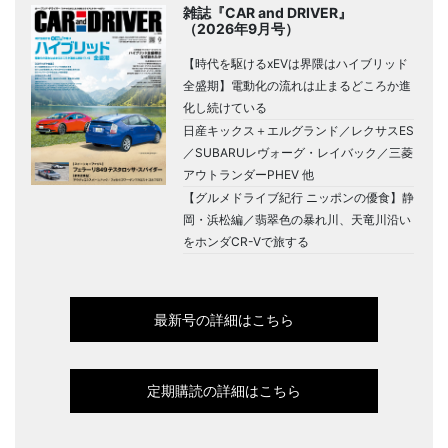
雑誌『CAR and DRIVER』
（2026年9月号）
【時代を駆けるxEVは界隈はハイブリッド
全盛期】電動化の流れは止まるどころか進
化し続けている
日産キックス＋エルグランド／レクサスES
／SUBARUレヴォーグ・レイバック／三菱
アウトランダーPHEV 他
【グルメドライブ紀行 ニッポンの優食】静
岡・浜松編／翡翠色の暴れ川、天竜川沿い
をホンダCR-Vで旅する
最新号の詳細はこちら
定期購読の詳細はこちら