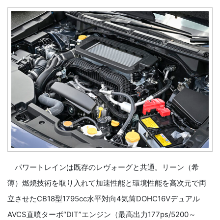
パワートレインは既存のレヴォーグと共通。リーン（希
薄）燃焼技術を取り入れて加速性能と環境性能を高次元で両
立させたCB18型1795cc水平対向4気筒DOHC16Vデュアル
AVCS直噴ターボ“DIT”エンジン（最高出力177ps/5200～