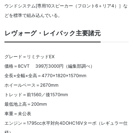
ウンドシステム[専用10スピーカー（フロント6＋リア4）］な
どを標準で組み込んでいる。
レヴォーグ・レイバック主要諸元
グレード＝リミテッドEX
価格＝8CVT 399万3000円（編集部調べ）
全長×全幅×全高＝4770×1820×1570mm
ホイールベース＝2670mm
トレッド＝前1560／後1570mm
最低地上高＝200mm
車重＝未公表
エンジン＝1795cc水平対向4DOHC16Vターボ（レギュラー仕
様）