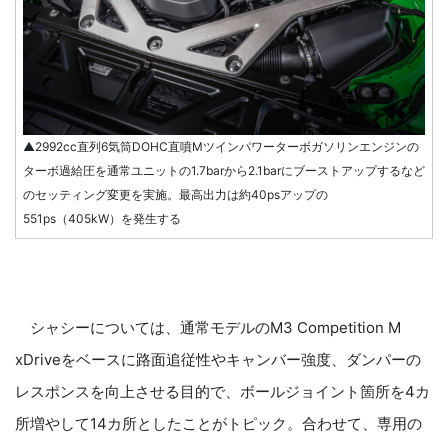
▲2992cc直列6気筒DOHC直噴Mツインパワーターボガソリンエンジンの
ターボ過給圧を通常ユニットの1.7barから2.1barにブーストアップするなど
のセッティング変更を実施。最高出力は約40psアップの
551ps（405kW）を発生する
シャシーについては、通常モデルのM3 Competition M
xDriveをベースに路面追従性やキャンバー強度、ダンパーの
レスポンスを向上させる目的で、ボールジョイント箇所を4カ
所増やして14カ所としたことがトピック。合わせて、専用の