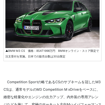
▲BMW M3 CS 価格：8SAT1998万円 BMWオンライン・ストア限定で
注文受付を実施。日本での販売台数は30台限定
Competition Sportの略であるCSのサブネームを冠したM3
CSは、通常モデルのM3 Competition M xDriveをベースに、
緻密な軽量化やエンジンの出力アップ、内外装の専用アレン
ジなどを施して、究極のサーキット志向Mハイパフォーマンス