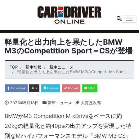
Me
軽量化と出力向上を果たしたBMW
M3のCompetition Sport＝CSが登場
TOP
新車情報
新車ニュース
軽量化と出力向上を果たしたBMW M3のCompetition Sport＝CSが登場
Facebook
X
Hatena
Pocket
LINE
2023年5月18日
新車ニュース
大貫直次郎
BMWがM3 Competition M xDriveをベースに約
20kgの軽量化と約40psの出力アップを実現した特
別なMハイパフォーマンスモデル「BMW M3 CS」