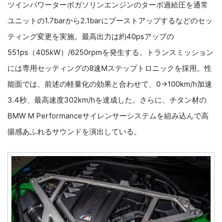
ツインパワーターボガソリンエンジンのターボ過給圧を通常
ユニットの1.7barから2.1barにブーストアップするなどのセッ
ティング変更を実施。最高出力は約40psアップの
551ps（405kW）/6250rpmを発生する。トランスミッション
には専用セッティングの8速Mステップトロニックを採用。性
能面では、前述の軽量化の効果と合わせて、0→100km/h加速
3.4秒、最高速度302km/hを達成した。さらに、チタン材の
BMW M Performanceサイレンサーシステムを組み込んで高
揚感あふれるサウンドを演出している。