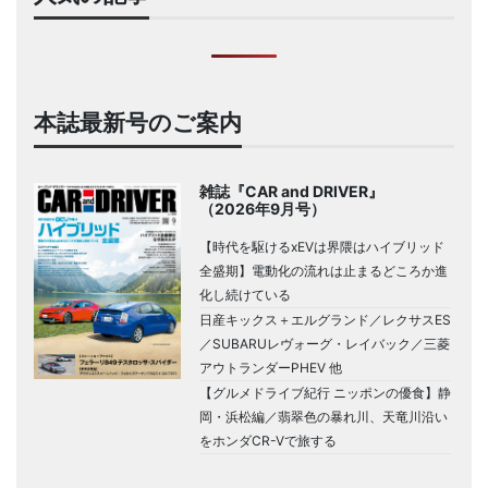
本誌最新号のご案内
雑誌『CAR and DRIVER』
（2026年9月号）
【時代を駆けるxEVは界隈はハイブリッド
全盛期】電動化の流れは止まるどころか進
化し続けている
日産キックス＋エルグランド／レクサスES
／SUBARUレヴォーグ・レイバック／三菱
アウトランダーPHEV 他
【グルメドライブ紀行 ニッポンの優食】静
岡・浜松編／翡翠色の暴れ川、天竜川沿い
をホンダCR-Vで旅する