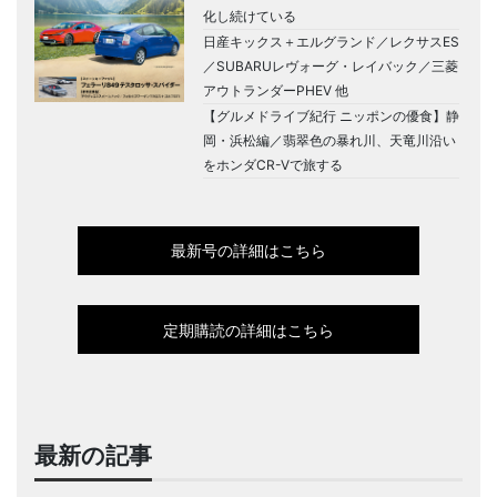
化し続けている
日産キックス＋エルグランド／レクサスES
／SUBARUレヴォーグ・レイバック／三菱
アウトランダーPHEV 他
【グルメドライブ紀行 ニッポンの優食】静
岡・浜松編／翡翠色の暴れ川、天竜川沿い
をホンダCR-Vで旅する
最新号の詳細はこちら
定期購読の詳細はこちら
最新の記事