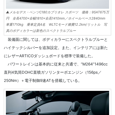
▲メルセデス・ベンツC180カブリオレ スポーツ 価格：9SAT675万
円 全長4700×全幅1810×全高1410mm／ホイールベース2840mm
車重1710kg 乗車定員4名 WLTCモード燃費12.2km/リットル 写
真のボディカラーは新色のスペクトラルブルー
装備面に関しては、ボディカラーにスペクトラルブルーと
ハイテックシルバーを追加設定。また、インテリアには新た
にレザーARTICOダッシュボードを標準で装備した。
パワートレインは基本的に従来と共通で、“M264”1496cc
直列4気筒DOHC直噴ガソリンターボエンジン（156ps／
250Nm）＋電子制御9速ATを搭載している。