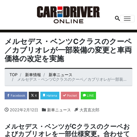
Me
メルセデス・ベンツCクラスのクーペ
／カブリオレが一部装備の変更と車両
価格の改定を実施
TOP
新車情報
新車ニュース
メルセデス・ベンツCクラスのクーペ／カブリオレが一部装備の変更と車両価格の改定を実施
Facebook
X
Hatena
Pocket
LINE
2022年2月12日
新車ニュース
大貫直次郎
メルセデス・ベンツがCクラスのクーペお
よびカブリオレを一部仕様変更。合わせて