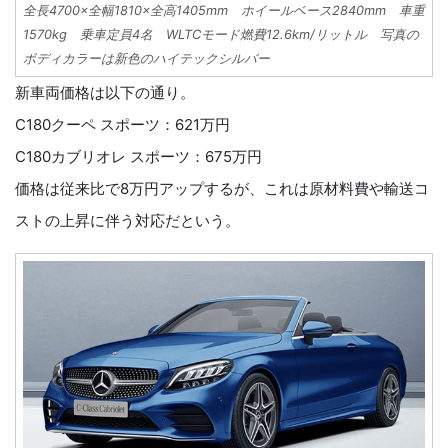
全長4700×全幅1810×全高1405mm ホイールベース2840mm 車重
1570kg 乗車定員4名 WLTCモード燃費12.6km/リットル 写真の
ボディカラーは新色のハイテックシルバー
新車両価格は以下の通り。
C180クーペ スポーツ：621万円
C180カブリオレ スポーツ：675万円
価格は従来比で8万円アップするが、これは原材料費や輸送コ
ストの上昇に伴う対応だという。