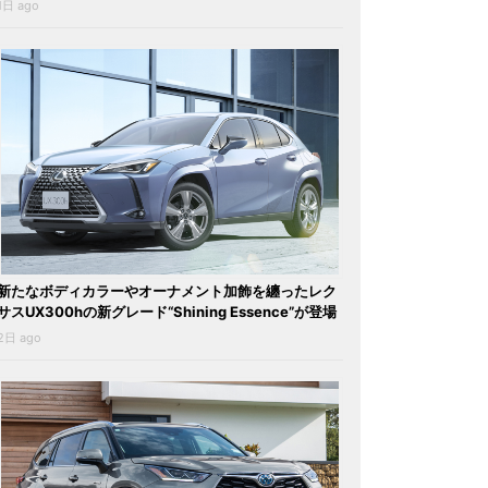
1日 ago
新たなボディカラーやオーナメント加飾を纏ったレク
サスUX300hの新グレード“Shining Essence”が登場
2日 ago