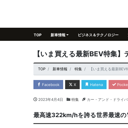
TOP
新車情報
ビジネス＆テクノロジー
【いま買える最新BEV特集】
TOP
新車情報
特集
【いま買える最新BEV
Facebook
X
Hatena
Pocke
2023年4月4日
特集
カー・アンド・ドライバ
最高速322km/hを誇る世界最速