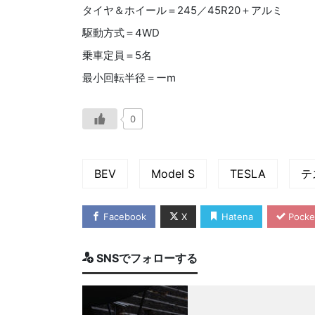
タイヤ＆ホイール＝
245
／45
R20
＋アルミ
駆動方式＝4WD
乗車定員＝5名
最小回転半径＝ー
m
0
BEV
Model S
TESLA
テ
Facebook
X
Hatena
Pocke
SNSでフォローする