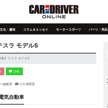
文化・趣味
コラム＆エッセイ
モータースポーツ
パーツ・用品
テスラ モデルS
特集】テスラ モデルS
t
LINE
ー編集部
小久保昭彦
の電気自動車