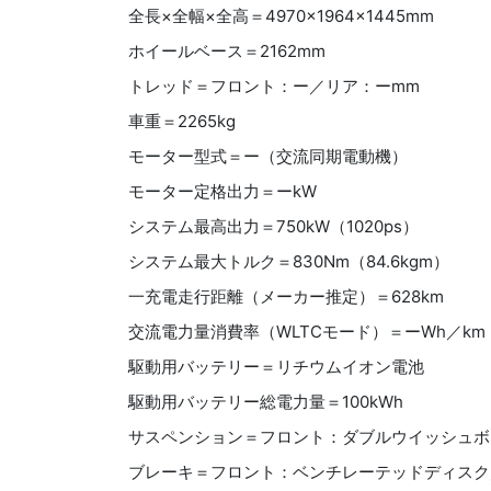
全長
×
全幅
×
全高＝4970
×1964×1445mm
ホイールベース＝2162
mm
トレッド＝フロント：ー／リア：ー
mm
車重＝2265
kg
モーター型式＝ー（交流同期電動機）
モーター定格出力＝ーkW
システム最高出力＝750
kW
（1020
ps）
システム最大トルク＝830
Nm（84.6kgm）
一充電走行距離（メーカー推定）＝628
km
交流電力量消費率（
WLTC
モード）＝ー
Wh
／
km
駆動用バッテリー＝リチウムイオン電池
駆動用バッテリー総電力量＝100
kWh
サスペンション＝フロント：ダブルウイッシュボ
ブレーキ＝フロント：ベンチレーテッドディスク