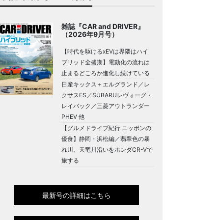
雑誌『CAR and DRIVER』
（2026年9月号）
【時代を駆けるxEVは界隈はハイ
ブリッド全盛期】電動化の流れは
止まるどころか進化し続けている
日産キックス＋エルグランド／レ
クサスES／SUBARUレヴォーグ・
レイバック／三菱アウトランダー
PHEV 他
【グルメドライブ紀行 ニッポンの
優食】静岡・浜松編／翡翠色の暴
れ川、天竜川沿いをホンダCR-Vで
旅する
最新号の詳細はこちら