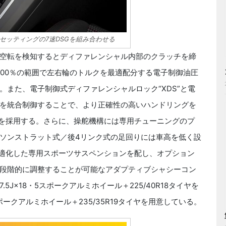
セッティングの7速DSGを組み合わせる
空転を検知するとディファレンシャル内部のクラッチを締
100％の範囲で左右輪のトルクを最適配分する電子制御油圧
また、電子制御式ディファレンシャルロック“XDS”と電
を統合制御することで、より正確性の高いハンドリングを
“を採用する。さらに、操舵機構には専用チューニングのプ
ソンストラット式／後4リンク式の足回りには車高を低く設
最適化した専用スポーツサスペンションを配し、オプション
段階的に調整することが可能なアダプティブシャシーコン
5J×18・5スポークアルミホイール＋225/40R18タイヤを
ポークアルミホイール＋235/35R19タイヤを用意している。