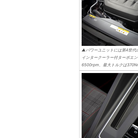
▲パワーユニットには第4世代の“2.
インタークーラー付ターボエンジ
6500rpm、最大トルクは370Nm