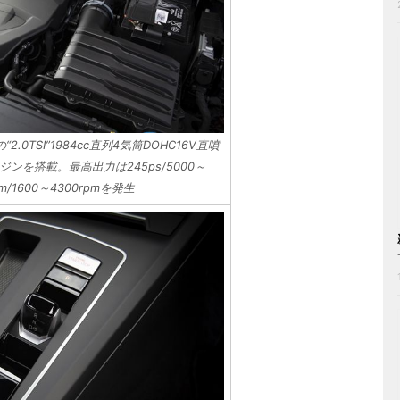
0TSI”1984cc直列4気筒DOHC16V直噴
ンを搭載。最高出力は245ps/5000～
/1600～4300rpmを発生