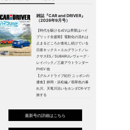
雑誌『CAR and DRIVER』
（2026年9月号）
【時代を駆けるxEVは界隈はハイ
ブリッド全盛期】電動化の流れは
止まるどころか進化し続けている
日産キックス＋エルグランド／レ
クサスES／SUBARUレヴォーグ・
レイバック／三菱アウトランダー
PHEV 他
【グルメドライブ紀行 ニッポンの
優食】静岡・浜松編／翡翠色の暴
れ川、天竜川沿いをホンダCR-Vで
旅する
最新号の詳細はこちら