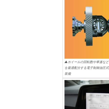
▲ホイールの回転数や車速など
を最適配分する電子制御油圧式
装備