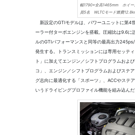
幅1790×全高1465mm ホイ
員5名 WLTCモード燃費12.8
新設定のGTIモデルは、パワーユニットに第4世代の“
ーラー付ターボエンジンを搭載。圧縮比は9.6に
ルのGTIパフォーマンスと同等の最高出力245ps/50
発生する。トランスミッションには専用セッティ
ト」に加えてエンジン／シフトプログラムおよび
コ」、エンジン／シフトプログラムおよびステア
グ志向に最適化する「スポーツ」、ACCやステ
いうドライビングプロファイル機能を組み込んだ