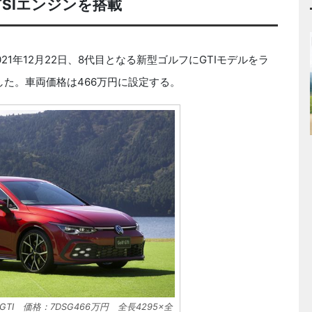
TSIエンジンを搭載
年12月22日、8代目となる新型ゴルフにGTIモデルをラ
した。車両価格は466万円に設定する。
I 価格：7DSG466万円 全長4295×全