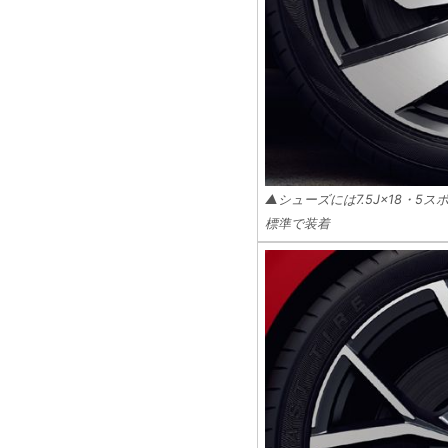
▲シューズには7.5J×18・5ス
標準で装着