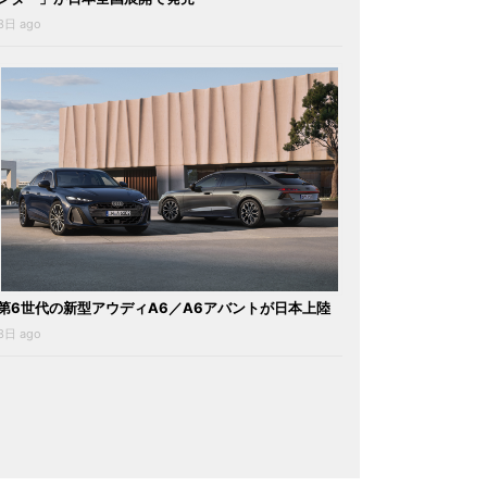
3日 ago
第6世代の新型アウディA6／A6アバントが日本上陸
3日 ago