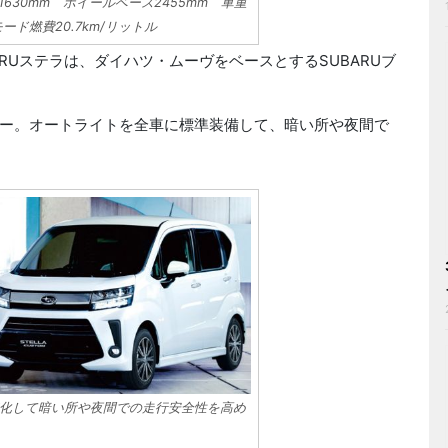
高1630mm ホイールベース2455mm 車重
モード燃費20.7km/リットル
RUステラは、ダイハツ・ムーヴをベースとするSUBARUブ
ー。オートライトを全車に標準装備して、暗い所や夜間で
化して暗い所や夜間での走行安全性を高め