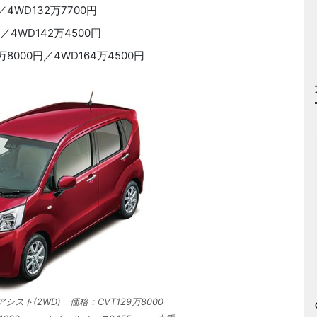
4WD132万7700円
4WD142万4500円
000円／4WD164万4500円
シスト(2WD) 価格：CVT129万8000