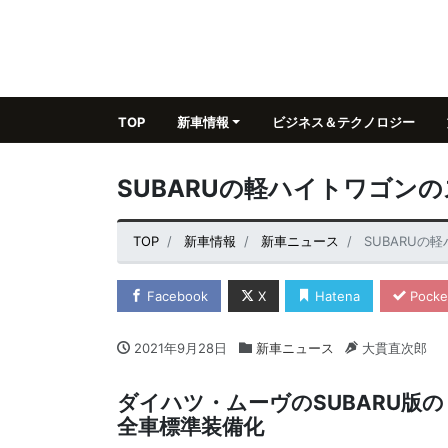
TOP
新車情報
ビジネス＆テクノロジー
SUBARUの軽ハイトワゴン
TOP
新車情報
新車ニュース
SUBARU
Facebook
X
Hatena
Pocke
2021年9月28日
新車ニュース
大貫直次郎
ダイハツ・ムーヴのSUBARU版
全車標準装備化