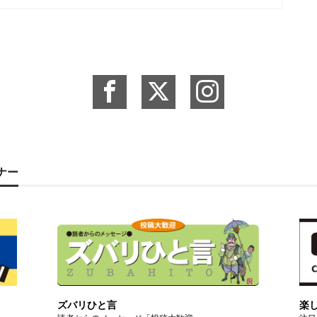
ーナー
ズバリひと言
楽