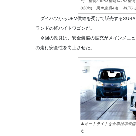
円 全長3395×全幅1475×全
820kg 乗車定員4名 WLTC
ダイハツからOEM供給を受けて販売するSUBA
ランドの軽ハイトワゴンだ。
今回の改良は、安全装備の拡充がメインメニュ
の走行安全性を向上させた。
▲オートライトを全車標準装備
た