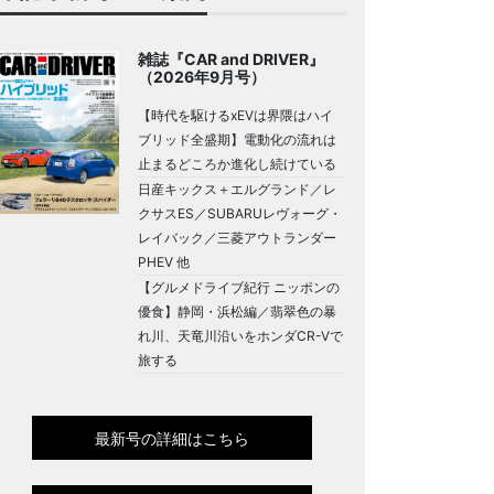
雑誌『CAR and DRIVER』
（2026年9月号）
【時代を駆けるxEVは界隈はハイ
ブリッド全盛期】電動化の流れは
止まるどころか進化し続けている
日産キックス＋エルグランド／レ
クサスES／SUBARUレヴォーグ・
レイバック／三菱アウトランダー
PHEV 他
【グルメドライブ紀行 ニッポンの
優食】静岡・浜松編／翡翠色の暴
れ川、天竜川沿いをホンダCR-Vで
旅する
最新号の詳細はこちら