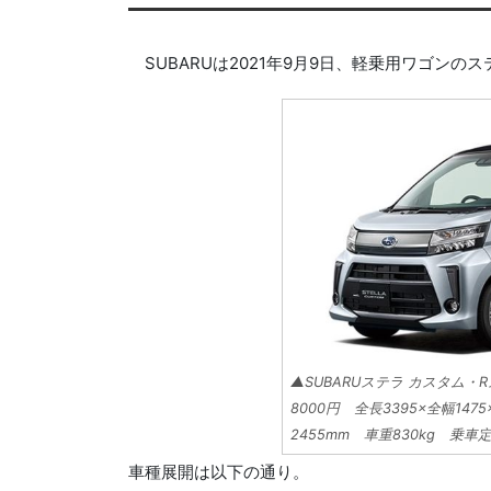
SUBARUは2021年9月9日、軽乗用ワゴン
▲SUBARUステラ カスタム・R
8000円 全長3395×全幅14
2455mm 車重830kg 乗車
車種展開は以下の通り。