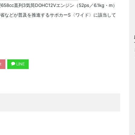
c直列3気筒DOHC12Vエンジン（52ps／6.1kg・m）
通省などが普及を推進するサポカーS〈ワイド〉に該当して
t
LINE