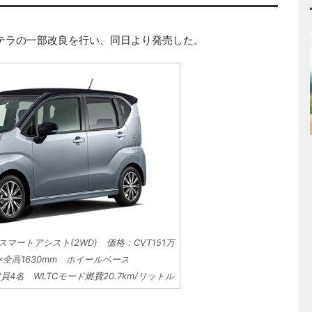
のステラの一部改良を行い、同日より発売した。
スマートアシスト(2WD) 価格：CVT151万
75×全高1630mm ホイールベース
定員4名 WLTCモード燃費20.7km/リットル