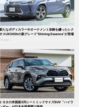
新たなボディカラーやオーナメント加飾を纏ったレク
サスUX300hの新グレード“Shining Essence”が登場
2日 ago
トヨタの米国産3列シートミッドサイズSUV「ハイラ
ンダー」が日本全国展開で発売