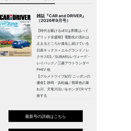
雑誌『CAR and DRIVER』
（2026年9月号）
【時代を駆けるxEVは界隈はハイ
ブリッド全盛期】電動化の流れは
止まるどころか進化し続けている
日産キックス＋エルグランド／レ
クサスES／SUBARUレヴォーグ・
レイバック／三菱アウトランダー
PHEV 他
【グルメドライブ紀行 ニッポンの
優食】静岡・浜松編／翡翠色の暴
れ川、天竜川沿いをホンダCR-Vで
旅する
最新号の詳細はこちら