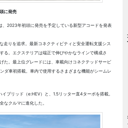
初頭に発売
ーは、2023年初頭に発売を予定している新型アコードを発表
な走りを追求。最新コネクティビティと安全運転支援シス
する。エクステリアは端正で伸びやかなラインで構成さ
げた。最上位グレードには、車載向けコネクテッドサービ
イン）をホンダ車初搭載。車内で使用するさまざまな機能がシームレ
ブリッド（e:HEV）と、1.5リッター直4ターボを搭載。
全なクルマに進化した。