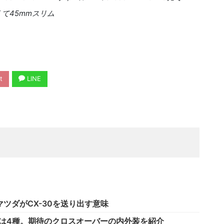
くて
45
mmスリム
t
LINE
ツダがCX-30を送り出す意味
内装は4種。期待のクロスオーバーの内外装を紹介