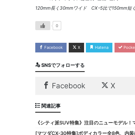
120
mm長く
30
mmワイド
CX
ｰ
5
比で
150
mm短
0
Facebook
X
Hatena
Pocke
SNSでフォローする
Facebook
X
関連記事
《シティ派SUV特集》注目のニューモデル！マ
[マツダCX-30特集]ボディカラー全8色、