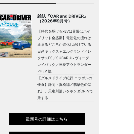
雑誌『CAR and DRIVER』
（2026年9月号）
【時代を駆けるxEVは界隈はハイ
ブリッド全盛期】電動化の流れは
止まるどころか進化し続けている
日産キックス＋エルグランド／レ
クサスES／SUBARUレヴォーグ・
レイバック／三菱アウトランダー
PHEV 他
【グルメドライブ紀行 ニッポンの
優食】静岡・浜松編／翡翠色の暴
れ川、天竜川沿いをホンダCR-Vで
旅する
最新号の詳細はこちら