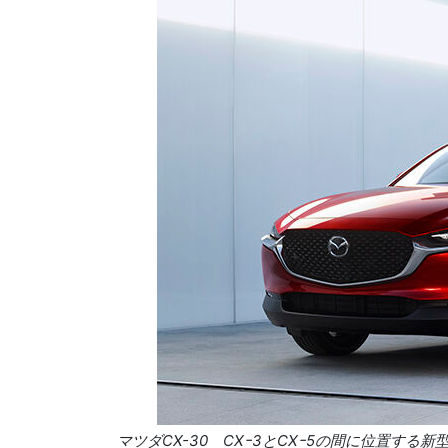
マツダ
CX-30
CX
ｰ
3
と
CX
ｰ
5
の間に位置する新