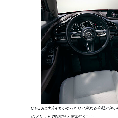
CX-30
は大人
4
名がゆったりと座れる空間と使い
のメリットで視認性と乗降性がいい