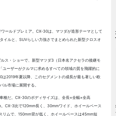
でワールドプレミア。
CX-30
は、マツダが造形テーマとして
タイルと、
SUV
らしい力強さでまとめられた新型クロスオ
ゼルス・ショーで、新型マツダ
3
（日本名アクセラの後継モ
「ユーザーがクルマに求めるすべての領域の質を飛躍的に
0
は
2019
年夏以降、このセグメントの成長が最も著しい欧
バル市場に展開する。
車種だ。
CX-30
のボディサイズは、全長×全幅×全高
m。
CX-3
比で
120mm
長く、
30mm
ワイド、ホイールベース
スリムで、
150mm
背が低く、ホイールベースは
45mm
短