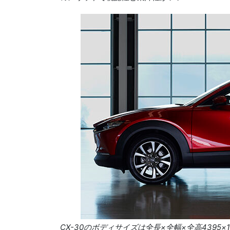
CX-30
のボディサイズは全長×全幅×全高
4395
×