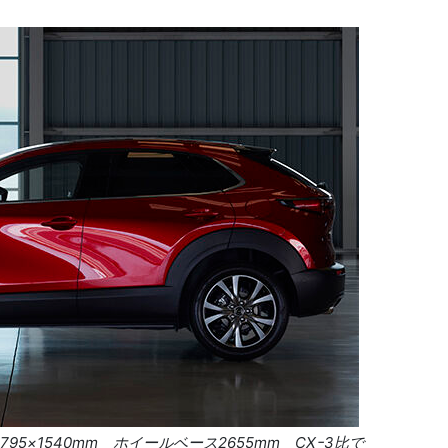
1795
×
1540mm
ホイールベース
2655mm
CX
ｰ
3
比で