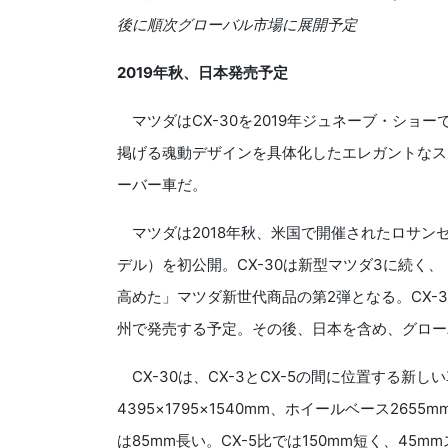
後に順次グローバル市場に展開予定
2019年秋、日本発売予定
マツダは
CX-30
を
2019
年ジュネーブ・ショー
掲げる魂動デザインを具体化したエレガントなス
ーバー車だ。
マツダは
2018
年秋、米国で開催されたロサン
デル）を初公開。
CX-30
は新型マツダ3に続く、
高めた」マツダ新世代商品の第2弾となる。
CX-3
州で発売する予定。その後、日本を含め、グロー
CX-30
は、
CX-3
と
CX-5
の間に位置する新しい
4395
×
1795
×
1540
mm、ホイールベース
2655
m
は
85mm
長い。
CX-5
比では
150mm
短く、
45mm