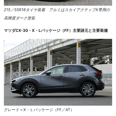
215／55R18タイヤ装着 アルミはスカイアクティブX専用の
高輝度ダーク塗装
マツダCX-30・X・Lパッケージ（FF）主要諸元と主要装備
グレード＝X・Ｌパッケージ（FF／AT）