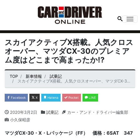
Me
スカイアクティブX搭載。人気クロス
オーバー、マツダCX-30のプレミア
ム度はどこまで高まったか!?
TOP
新車情報
試乗記
スカイアクティブX搭載。人気クロスオーバー、マツダCX-30のプレミアム度はどこまで高まったか!?
Facebook
X
Hatena
Pocket
LINE
2020年3月2日
試乗記
カー・アンド・ドライバー編集部
小久保昭彦
マツダCX-30・X・Lパッケージ（FF） 価格：6SAT 347