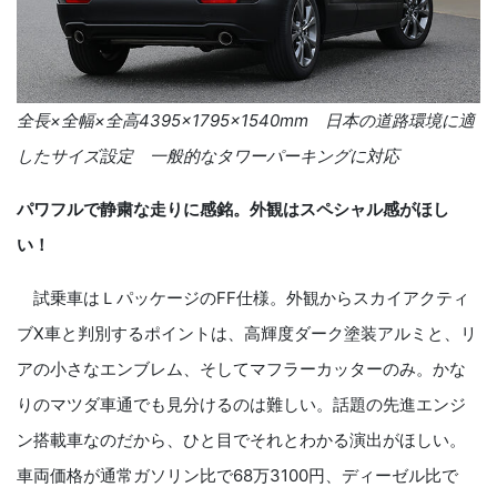
全長×全幅×全高4395×1795×1540mm 日本の道路環境に適
したサイズ設定 一般的なタワーパーキングに対応
パワフルで静粛な走りに感銘。外観はスペシャル感がほし
い！
試乗車はＬパッケージのFF仕様。外観からスカイアクティ
ブX車と判別するポイントは、高輝度ダーク塗装アルミと、リ
アの小さなエンブレム、そしてマフラーカッターのみ。かな
りのマツダ車通でも見分けるのは難しい。話題の先進エンジ
ン搭載車なのだから、ひと目でそれとわかる演出がほしい。
車両価格が通常ガソリン比で68万3100円、ディーゼル比で