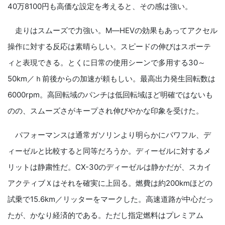
40万8100円も高価な設定を考えると、その感は強い。
走りはスムーズで力強い。M―HEVの効果もあってアクセル
操作に対する反応は素晴らしい。スピードの伸びはスポーテ
ィと表現できる。とくに日常の使用シーンで多用する30～
50km／ｈ前後からの加速が頼もしい。最高出力発生回転数は
6000rpm。高回転域のパンチは低回転域ほど明確ではないも
のの、スムーズさがキープされ伸びやかな印象を受けた。
パフォーマンスは通常ガソリンより明らかにパワフル、デ
ィーゼルと比較すると同等だろうか。ディーゼルに対するメ
リットは静粛性だ。CX-30のディーゼルは静かだが、スカイ
アクティブＸはそれを確実に上回る。燃費は約200kmほどの
試乗で15.6km／リッターをマークした。高速道路が中心だっ
たが、かなり経済的である。ただし指定燃料はプレミアム