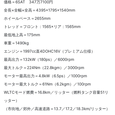
価格＝6SAT 347万7100円
全長×全幅×全高＝4395×1795×1540mm
ホイールベース＝2655mm
トレッド＝フロント：1565×リア：1565mm
最低地上高＝175mm
車重＝1490kg
エンジン＝1997cc直4DOHC16V（プレミアム仕様）
最高出力＝132kW（180ps）／6000rpm
最大トルク＝224Nm（22.8kgm）／3000rpm
モーター最高出力＝4.8kW（6.5ps）／1000rpm
モーター最大トルク＝61Nm（6.2kgm）／100rpm
WLTCモード燃費＝16.8km／リッター（燃料タンク容量51リ
ッター）
（市街地／郊外／高速道路＝13.7／17.2／18.3km/リッター）