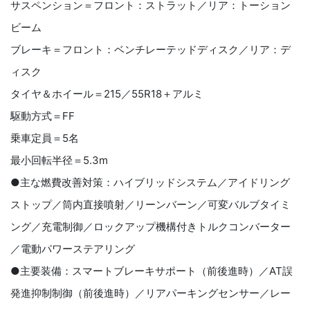
サスペンション＝フロント：ストラット／リア：トーション
ビーム
ブレーキ＝フロント：ベンチレーテッドディスク／リア：デ
ィスク
タイヤ＆ホイール＝215／55R18＋アルミ
駆動方式＝FF
乗車定員＝5名
最小回転半径＝5.3m
●主な燃費改善対策：ハイブリッドシステム／アイドリング
ストップ／筒内直接噴射／リーンバーン／可変バルブタイミ
ング／充電制御／ロックアップ機構付きトルクコンバーター
／電動パワーステアリング
●主要装備：スマートブレーキサポート（前後進時）／AT誤
発進抑制制御（前後進時）／リアパーキングセンサー／レー