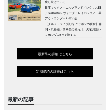
化し続けている
日産キックス＋エルグランド／レクサスES
／SUBARUレヴォーグ・レイバック／三菱
アウトランダーPHEV 他
【グルメドライブ紀行 ニッポンの優食】静
岡・浜松編／翡翠色の暴れ川、天竜川沿い
をホンダCR-Vで旅する
最新号の詳細はこちら
定期購読の詳細はこちら
最新の記事