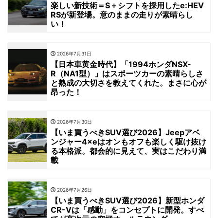
楽しい新技術＝S＋シフトを採用したe:HEV
RSが新登場。意のままの走りが素晴らし
い！
2026年7月31日
【日本車黄金時代】「1994ホンダNSX-
R（NA1型）」はスポーツカーの素晴らしさ
と熟成の大切さを教えてくれた。まさに心が
昂った！
2026年7月30日
【いま買うべきSUV選び2026】Jeepアベ
ンジャー4×eはオンもオフも楽しく駆け抜け
る本格派。都会的に見えて、実はこだわり満
載
2026年7月26日
【いま買うべきSUV選び2026】新型ホンダ
CR-Vは「感動」をコンセプトに開発。すべ