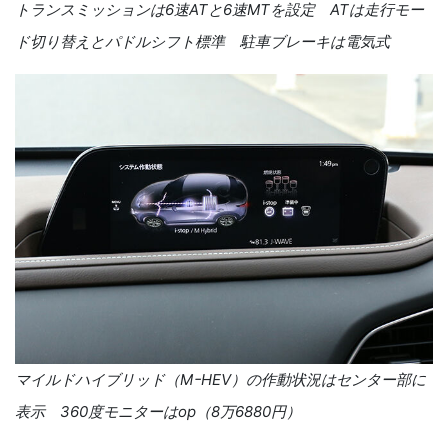
トランスミッションは6速ATと6速MTを設定 ATは走行モー
ド切り替えとパドルシフト標準 駐車ブレーキは電気式
マイルドハイブリッド（MｰHEV）の作動状況はセンター部に
表示 360度モニターはop（8万6880円）