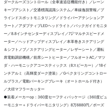
ダークルーズコントロール（全車速追従機能付き）／レーン
キープアシスト／交通標識認識システム／車線逸脱警報／ブ
ラインドスポットモニタリング／ドライバーアテンションア
ラート／アダプティブLEDヘッドライト／バックガイドモニタ
ー／8.8インチセンターディスプレイ／7㌅マルチスピードメ
ーター／ヘッドアップディスプレイ／本革巻きステアリング
＆シフトノブ／ステアリングヒーター／レザーシート／運転
席電動調節機構／前席シートヒーター／フルオートAC／マツ
ダ・ハーモニックアコースティックス（8スピーカー）／18イ
ンチアルミ（高輝度ダーク塗装）／Gベクタリングコントロー
ルプラス／電動パーキングブレーキ（オートホールド付き）
／大径マフラーカッター
●装着メーカーop：360度セーフティパッケージ（360度ビュ
ーモニター＋ドライバーモニタリング）8万6880円／ボーズ