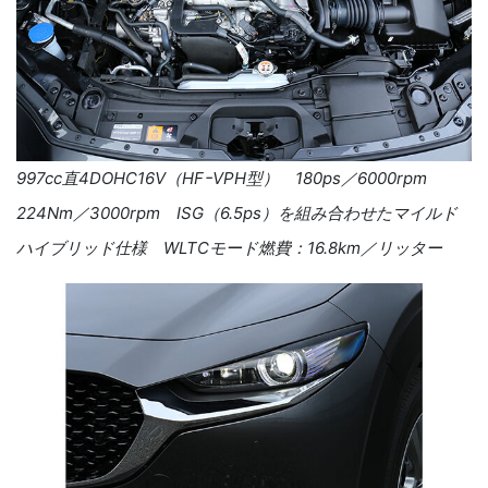
997cc直4DOHC16V（HFｰVPH型） 180ps／6000rpm
224Nm／3000rpm ISG（6.5ps）を組み合わせたマイルド
ハイブリッド仕様 WLTCモード燃費：16.8km／リッター