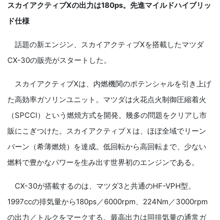
スカイアクティブXの出力は180ps。先進マイルドハイブリッ
ド仕様
話題の新エンジン、スカイアクティブXを搭載したマツダ
CX-30の販売がスタートした。
スカイアクティブXは、内燃機関のポテンシャルを引き上げ
た高効率ガソリンユニット。マツダは火花点火制御圧縮着火
（SPCCI）という燃焼方式を開発。幾多の問題をクリアし市
販にこぎつけた。スカイアクティブＸは、ほぼ全域でリーン
バーン（希薄燃焼）を達成。低回転から高回転まで、少ない
燃料で豊かなパワーを生み出す世界初のエンジンである。
CX-30が搭載するのは、マツダ3と共通のHF-VPH型。
1997ccの排気量から180ps／6000rpm、224Nm／3000rpm
の出力／トルクをマークする。最高出力は同排気量の通常ガ