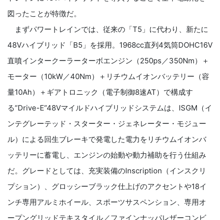
図ったことが特徴だ。
まずパワートレインでは、従来の「T5」に代わり、新たに
48Vハイブリッド「B5」を採用。1968cc直列4気筒DOHC16V
直噴インタークーラーターボエンジン（250ps／350Nm）＋
モーター（10kW／40Nm）＋リチウムイオンバッテリー（容
量10Ah）＋ギアトロニック（電子制御8速AT）で構成す
る“Drive-E”48Vマイルドハイブリッドシステムは、ISGM（イ
ンテグレーテッド・スターター・ジェネレーター・モジュー
ル）による回生ブレーキで発電した電力をリチウムイオンバ
ッテリーに蓄電し、エンジンの始動や動力補助を行う仕組み
だ。グレードとしては、充実装備のInscription（インスクリ
プション）、グロッシーブラック仕上げのアクセントや18イ
ンチ専用アルミホイール、スポーツサスペンション、専用オ
ープングリッドテキスタイル／ファインナッパレザーコンビ