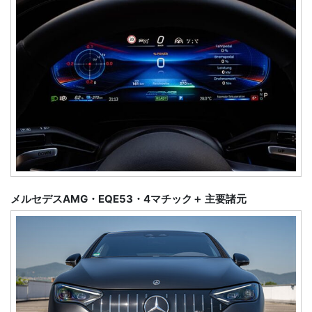
メルセデスAMG・EQE53・4マチック＋ 主要諸元