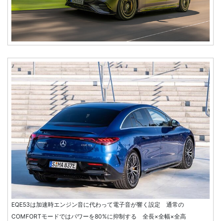
EQE53は加速時エンジン音に代わって電子音が響く設定 通常の
COMFORTモードではパワーを80%に抑制する 全長×全幅×全高