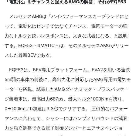
「電動化」をチャンスと捉えるAMGの解答、それがEQE53
メルセデスAMGは「ハイパフォーマンスカーブランドにと
って、電動化はピンチではなくチャンス。電気モーターの強
力なトルクと鋭いレスポンスは、大きな武器になる」と説明
する。EQE53・4MATIC＋は、そのメルセデスAMGがリリー
スした最新BEVである。
EQE53は、BEV専用プラットフォーム、EVA2を用いる全長
5m弱の車体の前後に、高出力化に対応したAMG専用の電気モ
ーターを搭載。試乗したAMGダイナミック・プラスパッケー
ジ装着車は、最高出力687ps、最大トルク1000Nmを誇り、
0→100km／h加速は3.3秒でクリアする。 圧倒的なパフォー
マンスに合わせて、シャシーにはバンプ／リバウンドの減衰
力を独立調整できる電子制御ダンパーとエアサスペンショ