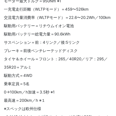
モーター最大トルク＝950Nm ※1
一充電走行距離（WLTPモード）＝459〜526km
交流電力量消費率（WLTPモード）＝22.6〜20.2Wh／100km
駆動用バッテリー＝リチウムイオン電池
駆動用バッテリー総電力量＝90.6kWh
サスペンション＝前：4リンク／後:5リンク
ブレーキ＝前後ベンチレーテッドディスク
タイヤ＆ホイール＝フロント：265／40R20／リア：295／
35R20＋アルミ
駆動方式＝4WD
乗車定員＝5名
0→100km／h加速＝3.5秒 ※1
最高速＝200km／h ※１
※スペックは欧州仕様