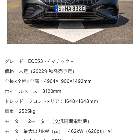
グレード＝EQE53・4マチック＋
価格＝未定（2022年秋発売予定）
全長×全幅×全高＝4964×1906×1492mm
ホイールベース＝3120mm
トレッド＝フロント×リア：1648×1648ｍｍ
車重＝2525kg
モーター＝2モーター（交流同期電動機）
モーター最大出力kW（㎰）＝462kW（626ps） ※1