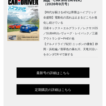
雑誌『CAR and DRIVER』
（2026年9月号）
【時代を駆けるxEVは界隈はハイブリッド
全盛期】電動化の流れは止まるどころか進
化し続けている
日産キックス＋エルグランド／レクサスES
／SUBARUレヴォーグ・レイバック／三菱
アウトランダーPHEV 他
【グルメドライブ紀行 ニッポンの優食】静
岡・浜松編／翡翠色の暴れ川、天竜川沿い
をホンダCR-Vで旅する
最新号の詳細はこちら
定期購読の詳細はこちら