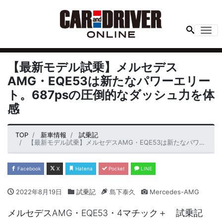
Me
【最新モデル試乗】メルセデス
AMG・EQE53は新たなパワーエリー
ト。687psの圧倒的なダッシュ力を体
感
TOP
新車情報
試乗記
【最新モデル試乗】メルセデスAMG・EQE53は新たなパワーエリート。687psの圧倒的なダッシュ力を体感
Facebook
X
Hatena
Pocket
LINE
2022年8月19日
試乗記
島下泰久
Mercedes-AMG
メルセデスAMG・EQE53・4マチック＋ 試乗記