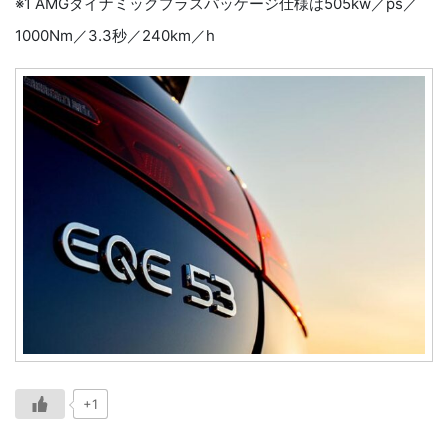
※1 AMGダイナミックプラスパッケージ仕様は505kw／ps／
1000Nm／3.3秒／240km／h
+1