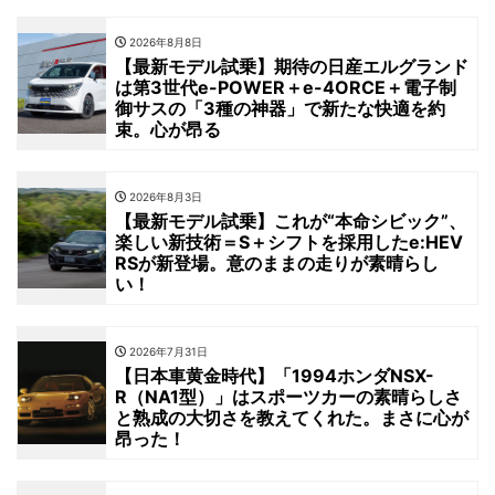
2026年8月8日
【最新モデル試乗】期待の日産エルグランド
は第3世代e-POWER＋e-4ORCE＋電子制
御サスの「3種の神器」で新たな快適を約
束。心が昂る
2026年8月3日
【最新モデル試乗】これが“本命シビック”、
楽しい新技術＝S＋シフトを採用したe:HEV
RSが新登場。意のままの走りが素晴らし
い！
2026年7月31日
【日本車黄金時代】「1994ホンダNSX-
R（NA1型）」はスポーツカーの素晴らしさ
と熟成の大切さを教えてくれた。まさに心が
昂った！