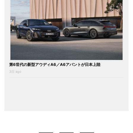
第6世代の新型アウディA6／A6アバントが日本上陸
3日 ago