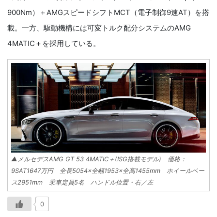
900Nm）＋AMGスピードシフトMCT（電子制御9速AT）を搭
載。一方、駆動機構には可変トルク配分システムのAMG
4MATIC＋を採用している。
▲メルセデスAMG GT 53 4MATIC＋(ISG搭載モデル) 価格：
9SAT1647万円 全長5054×全幅1953×全高1455mm ホイールベー
ス2951mm 乗車定員5名 ハンドル位置・右／左
0