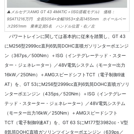
▲メルセデスAMG GT 43 4MATIC＋(ISG搭載モデル) 価格：
9SAT1216万円 全長5054×全幅1953×全高1455mm ホイールベー
ス2951mm 乗車定員5名 ハンドル位置・右／左
パワートレインに関しては基本的に従来を踏襲し、GT 43
にM256型2999cc直列6気筒DOHC直噴ガソリンターボエンジ
ン（367ps／500Nm）＋ISG（インテグレーテッド・スター
ター・ジェネレーター）／48V電気システム（モーター出力
16kW／250Nm）＋AMGスピードシフトTCT（電子制御9速
AT）を、GT 53にM256型2999cc直列6気筒DOHC直噴ガソリ
ンターボエンジン（435ps／520Nm）＋ISG（インテグレー
テッド・スターター・ジェネレーター）／48V電気システム
（モーター出力16kW／250Nm）＋AMGスピードシフト
TCT（電子制御9速AT）を、GT 63 SにM177型3982cc・V型
8気筒DOHC直噴ガソリンツインターボエンジン（639ps／