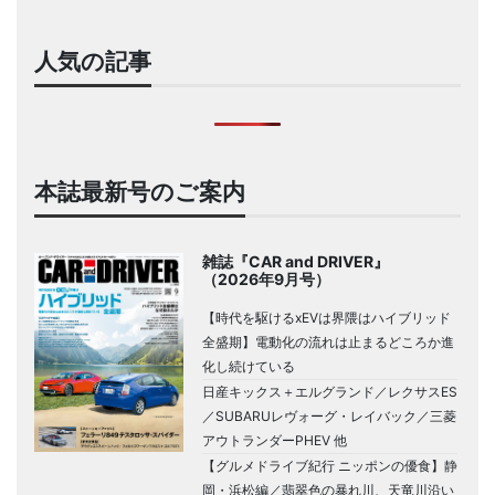
人気の記事
本誌最新号のご案内
雑誌『CAR and DRIVER』
（2026年9月号）
【時代を駆けるxEVは界隈はハイブリッド
全盛期】電動化の流れは止まるどころか進
化し続けている
日産キックス＋エルグランド／レクサスES
／SUBARUレヴォーグ・レイバック／三菱
アウトランダーPHEV 他
【グルメドライブ紀行 ニッポンの優食】静
岡・浜松編／翡翠色の暴れ川、天竜川沿い