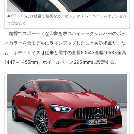
▲GT 63 Sには軽量で強靭なカーボンファイバールーフをオプション
で設定した
精悍でスポーティな印象を放つハイテックシルバーのボデ
ィカラーを全モデルにラインアップしたことも訴求点だ。な
お、ボディサイズは従来と同寸の全長5054×全幅1953×全高
1447～1455mm／ホイールベース2951mmに設定する。