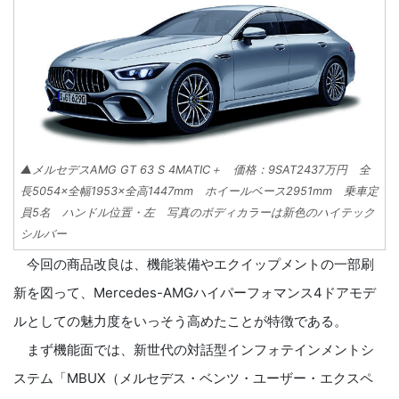
▲メルセデスAMG GT 63 S 4MATIC＋ 価格：9SAT2437万円 全
長5054×全幅1953×全高1447mm ホイールベース2951mm 乗車定
員5名 ハンドル位置・左 写真のボディカラーは新色のハイテック
シルバー
今回の商品改良は、機能装備やエクイップメントの一部刷
新を図って、Mercedes-AMGハイパーフォマンス4ドアモデ
ルとしての魅力度をいっそう高めたことが特徴である。
まず機能面では、新世代の対話型インフォテインメントシ
ステム「MBUX（メルセデス・ベンツ・ユーザー・エクスペ