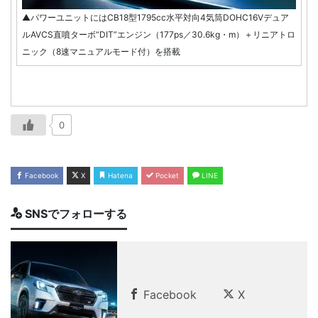
▲パワーユニットにはCB18型1795cc水平対向4気筒DOHC16Vデュア
ルAVCS直噴ターボ“DIT”エンジン（177ps／30.6kg・m）＋リニアトロ
ニック（8速マニュアルモード付）を搭載
0
Facebook
X
Hatena
Pocket
LINE
SNSでフォローする
Facebook
X