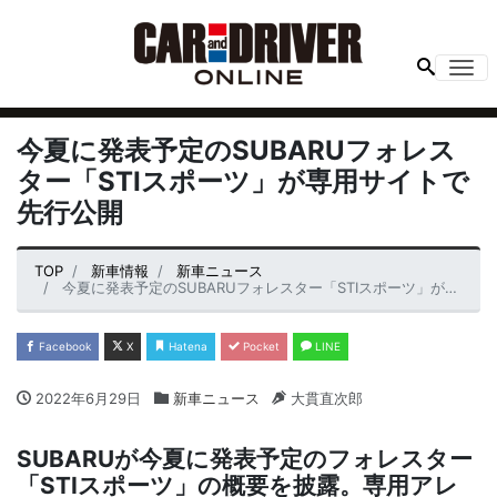
Me
今夏に発表予定のSUBARUフォレス
ター「STIスポーツ」が専用サイトで
先行公開
TOP
新車情報
新車ニュース
今夏に発表予定のSUBARUフォレスター「STIスポーツ」が専用サイトで先行公開
Facebook
X
Hatena
Pocket
LINE
2022年6月29日
新車ニュース
大貫直次郎
SUBARUが今夏に発表予定のフォレスター
「STIスポーツ」の概要を披露。専用アレ