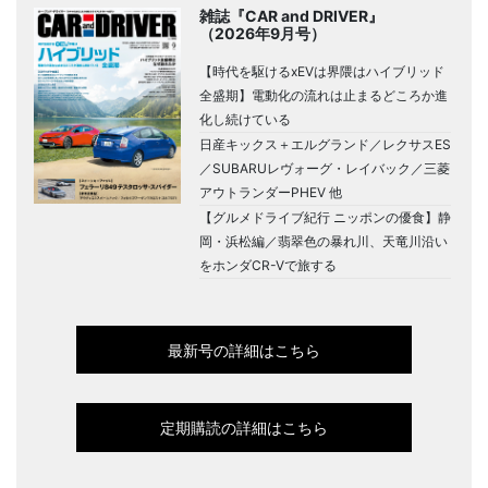
雑誌『CAR and DRIVER』
（2026年9月号）
【時代を駆けるxEVは界隈はハイブリッド
全盛期】電動化の流れは止まるどころか進
化し続けている
日産キックス＋エルグランド／レクサスES
／SUBARUレヴォーグ・レイバック／三菱
アウトランダーPHEV 他
【グルメドライブ紀行 ニッポンの優食】静
岡・浜松編／翡翠色の暴れ川、天竜川沿い
をホンダCR-Vで旅する
最新号の詳細はこちら
定期購読の詳細はこちら