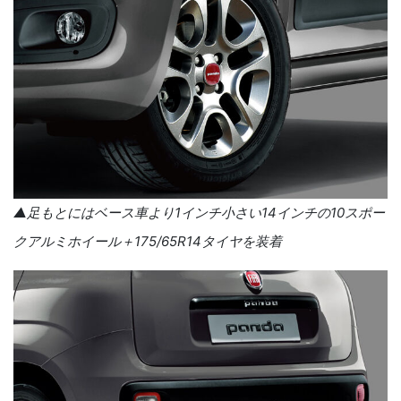
▲足もとにはベース車より
1
インチ小さい
14
インチの
10
スポー
クアルミホイール＋
175/65R14
タイヤを装着