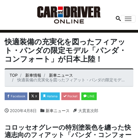
Me
快適装備の充実化を図ったフィアッ
ト・パンダの限定モデル「パンダ・
コンフォート」が日本上陸！
TOP
新車情報
新車ニュース
快適装備の充実化を図ったフィアット・パンダの限定モデル「パンダ・コンフォート」が日本上陸！
Facebook
X
Hatena
Pocket
LINE
2020年4月8日
新車ニュース
大貫直次郎
コロッセオグレーの特別塗装色を纏った快
適志向のフィアット「パンダ・コンフォー