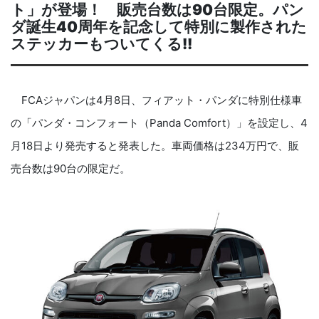
ト」が登場！ 販売台数は
90
台限定。パン
ダ誕生
40
周年を記念して特別に製作された
ステッカーもついてくる
!!
FCA
ジャパンは
4
月
8
日、フィアット・パンダに特別仕様車
の「パンダ・コンフォート（
Panda Comfort
）」を設定し、
4
月
18
日より発売すると発表した。車両価格は
234
万円で、販
売台数は
90
台の限定だ。