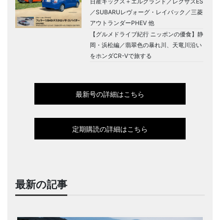
日産キックス＋エルグランド／レクサスES
／SUBARUレヴォーグ・レイバック／三菱
アウトランダーPHEV 他
【グルメドライブ紀行 ニッポンの優食】静
岡・浜松編／翡翠色の暴れ川、天竜川沿い
をホンダCR-Vで旅する
最新号の詳細はこちら
定期購読の詳細はこちら
最新の記事