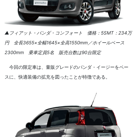
▲フィアット・パンダ・コンフォート 価格：
5SMT
：
234
万
円 全長
3655
×全幅
1645
×全高
1550mm
／ホイールベース
2300mm
乗車定員
5
名
販売台数は
90
台限定
今回の限定車は、量販グレードのパンダ・イージーをベー
スに、快適装備の拡充を図ったことが特徴である。