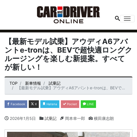
Me
【最新モデル試乗】アウディA6アバ
ントe-tronは、BEVで超快適ロングク
ルージングを楽しむ新提案。すべて
が新しい！
TOP
新車情報
試乗記
【最新モデル試乗】アウディA6アバントe-tronは、BEVで超快適ロングクルージングを楽しむ新提案。すべてが新しい！
Facebook
X
Hatena
Pocket
LINE
2026年1月5日
試乗記
岡本幸一郎
横田康志朗