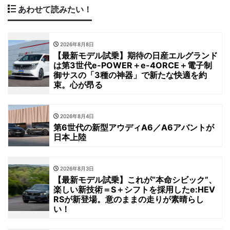
あわせて読みたい！
2026年8月8日
【最新モデル試乗】期待の日産エルグランド
は第3世代e-POWER＋e-4ORCE＋電子制
御サスの「3種の神器」で新たな快適を約
束。心が昂る
2026年8月4日
第6世代の新型アウディA6／A6アバントが
日本上陸
2026年8月3日
【最新モデル試乗】これが“本命シビック”、
楽しい新技術＝S＋シフトを採用したe:HEV
RSが新登場。意のままの走りが素晴らし
い！