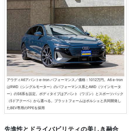
アウディA6アバントe-tron パフォーマンス／価格：1012万円。A6 e-tron
はRWD（シングルモーター）のパフォーマンス系とAWD（ツインモータ
ー）のS6系を設定。ボディタイプはアバント（ワゴン）とスポーツバック
（5ドアクーペ）から選べる。プラットフォームはポルシェと共同開発し
たBEV専用のPPEを採用
先進性とドライバビリティの美しき融合