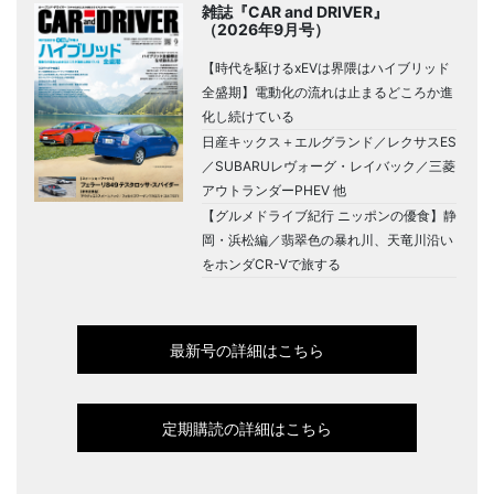
雑誌『CAR and DRIVER』
（2026年9月号）
【時代を駆けるxEVは界隈はハイブリッド
全盛期】電動化の流れは止まるどころか進
化し続けている
日産キックス＋エルグランド／レクサスES
／SUBARUレヴォーグ・レイバック／三菱
アウトランダーPHEV 他
【グルメドライブ紀行 ニッポンの優食】静
岡・浜松編／翡翠色の暴れ川、天竜川沿い
をホンダCR-Vで旅する
最新号の詳細はこちら
定期購読の詳細はこちら