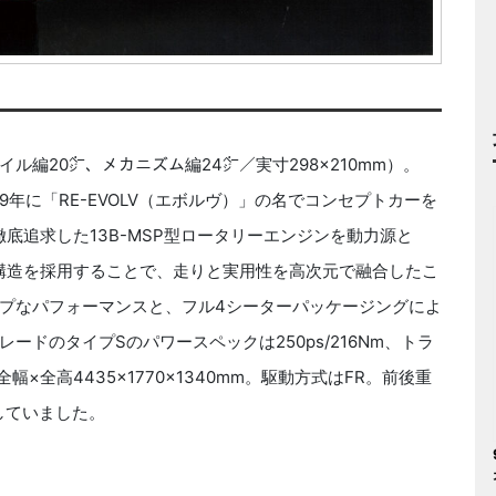
ル編20㌻、メカニズム編24㌻／実寸298×210mm）。
9年に「RE-EVOLV（エボルヴ）」の名でコンセプトカーを
徹底追求した13B-MSP型ロータリーエンジンを動力源と
ア構造を採用することで、走りと実用性を高次元で融合したこ
プなパフォーマンスと、フル4シーターパッケージングによ
ドのタイプSのパワースペックは250ps/216Nm、トラ
×全高4435×1770×1340mm。駆動方式はFR。前後重
していました。