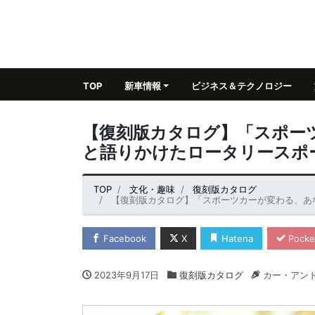
TOP
新車情報
ビジネス＆テクノロジー
【復刻版カタログ】「スポー
と語りかけたロータリースポー
TOP
文化・趣味
復刻版カタログ
【復刻版カタログ】「スポーツカーが変わる、あなたが
Facebook
X
Hatena
Pocke
2023年9月17日
復刻版カタログ
カー・アン