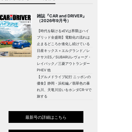
雑誌『CAR and DRIVER』
（2026年9月号）
【時代を駆けるxEVは界隈はハイ
ブリッド全盛期】電動化の流れは
止まるどころか進化し続けている
日産キックス＋エルグランド／レ
クサスES／SUBARUレヴォーグ・
レイバック／三菱アウトランダー
PHEV 他
【グルメドライブ紀行 ニッポンの
優食】静岡・浜松編／翡翠色の暴
れ川、天竜川沿いをホンダCR-Vで
旅する
最新号の詳細はこちら