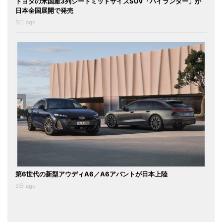
トヨタの米国産3列シートミッドサイズSUV「ハイランダー」が
日本全国展開で発売
3日 ago
第6世代の新型アウディA6／A6アバントが日本上陸
3日 ago