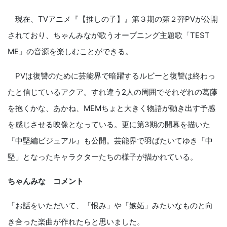
現在、TVアニメ『【推しの子】』第３期の第２弾PVが公開
されており、ちゃんみなが歌うオープニング主題歌「TEST
ME」の音源を楽しむことができる。
PVは復讐のために芸能界で暗躍するルビーと復讐は終わっ
たと信じているアクア。すれ違う2人の周囲でそれぞれの葛藤
を抱くかな、あかね、MEMちょと大きく物語が動き出す予感
を感じさせる映像となっている。更に第3期の開幕を描いた
『中堅編ビジュアル』も公開。芸能界で羽ばたいてゆき「中
堅」となったキャラクターたちの様子が描かれている。
ちゃんみな コメント
「お話をいただいて、「恨み」や「嫉妬」みたいなものと向
き合った楽曲が作れたらと思いました。