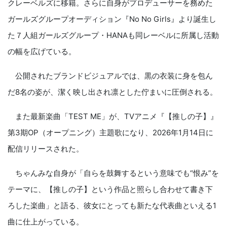
クレーベルズに移籍。さらに自身がプロデューサーを務めた
ガールズグループオーディション『No No Girls』より誕生し
た７人組ガールズグループ・HANAも同レーベルに所属し活動
の幅を広げている。
公開されたブランドビジュアルでは、黒の衣装に身を包ん
だ8名の姿が、潔く映し出され凛とした佇まいに圧倒される。
また最新楽曲「TEST ME」が、TVアニメ『【推しの子】』
第3期OP（オープニング）主題歌になり、2026年1月14日に
配信リリースされた。
ちゃんみな自身が「自らを鼓舞するという意味でも“恨み”を
テーマに、【推しの子】という作品と照らし合わせて書き下
ろした楽曲」と語る、彼女にとっても新たな代表曲といえる1
曲に仕上がっている。