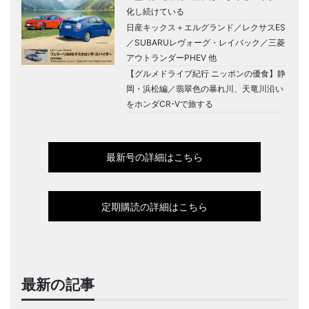
化し続けている
日産キックス＋エルグランド／レクサスES
／SUBARUレヴォーグ・レイバック／三菱
アウトランダーPHEV 他
【グルメドライブ紀行 ニッポンの優食】静
岡・浜松編／翡翠色の暴れ川、天竜川沿い
をホンダCR-Vで旅する
最新号の詳細はこちら
定期購読の詳細はこちら
最新の記事