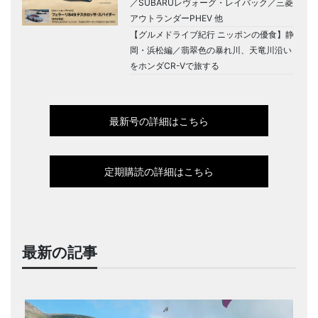
／SUBARUレヴォーグ・レイバック／三菱
アウトランダーPHEV 他
【グルメドライブ紀行 ニッポンの優食】静
岡・浜松編／翡翠色の暴れ川、天竜川沿い
をホンダCR-Vで旅する
最新号の詳細はこちら
定期購読の詳細はこちら
最新の記事