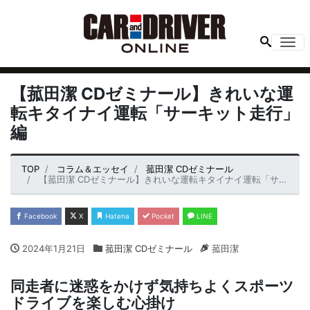
Me
【菰田潔 CDゼミナール】きれいな運
転キタイナイ運転「サーキット走行」
編
TOP
コラム＆エッセイ
菰田潔 CDゼミナール
【菰田潔 CDゼミナール】きれいな運転キタイナイ運転「サーキット走行」編
Facebook
X
Hatena
Pocket
LINE
2024年1月21日
菰田潔 CDゼミナール
菰田潔
同走者に迷惑をかけず気持ちよくスポーツ
ドライブを楽しむ心掛け