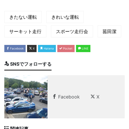
きたない運転
きれいな運転
サーキット走行
スポーツ走行会
菰田潔
Facebook
X
Hatena
Pocket
LINE
SNSでフォローする
Facebook
X
関連記事