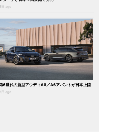
3日 ago
第6世代の新型アウディA6／A6アバントが日本上陸
3日 ago