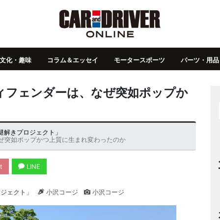
文化・趣味
コラム＆エッセイ
モータースポーツ
パーツ・用品
ィフェンダーは、なぜ突如ポップか
か
謎解きプロジェクト」
なぜ突如ポップかつ上質に生まれ変わったのか
t
LINE
ロジェクト」
小沢コージ
小沢コージ