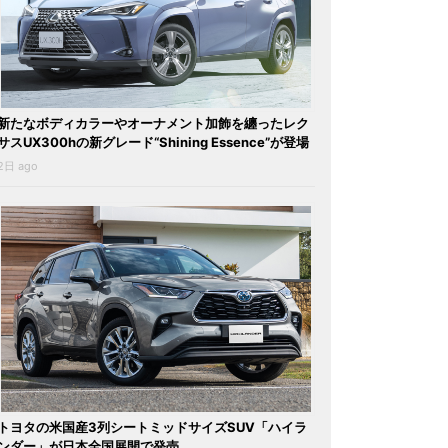
新たなボディカラーやオーナメント加飾を纏ったレク
サスUX300hの新グレード“Shining Essence”が登場
2日 ago
トヨタの米国産3列シートミッドサイズSUV「ハイラ
ンダー」が日本全国展開で発売