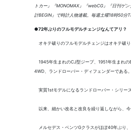
トカー』『MONOMAX』『webCG』『日刊ゲン
計BEGIN』で時計人物連載。毎週土曜18時50
●72年ぶりのフルモデルチェンジなんてアリ？
オキテ破りのフルモデルチェンジはオキテ破り
1945年生まれのCJ型ジープ、1951年生まれ
4WD、ランドローバー・ディフェンダーである
実質1stモデルになるランドローバー・シリーズ
以来、細かい改名と改良を繰り返しながら、今
メルセデス・ベンツGクラスがほぼ40年ぶり、