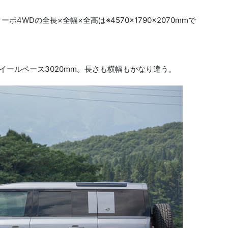
ボ4WDの全長×全幅×全高は※4570×1790×2070mmで
mでホイールベース3020mm。長さも横幅もかなり違う。