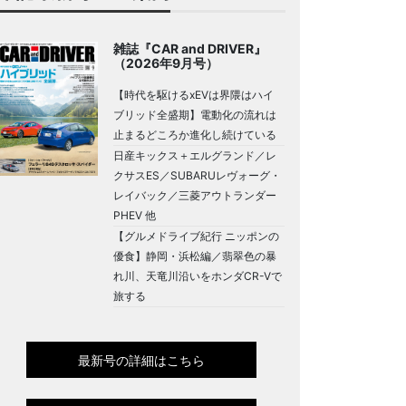
雑誌『CAR and DRIVER』
（2026年9月号）
【時代を駆けるxEVは界隈はハイ
ブリッド全盛期】電動化の流れは
止まるどころか進化し続けている
日産キックス＋エルグランド／レ
クサスES／SUBARUレヴォーグ・
レイバック／三菱アウトランダー
PHEV 他
【グルメドライブ紀行 ニッポンの
優食】静岡・浜松編／翡翠色の暴
れ川、天竜川沿いをホンダCR-Vで
旅する
最新号の詳細はこちら