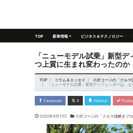
TOP
新車情報
ビジネス＆テクノロジー
「ニューモデル試乗」新型デ
つ上質に生まれ変わったの
TOP
コラム＆エッセイ
小沢コージの「クルマ
「ニューモデル試乗」新型ディフェンダーは、
Facebook
X
Hatena
Pocke
2020年9月11日
小沢コージの「クルマ謎解きプ