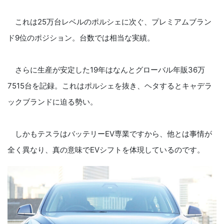
これは25万台レベルのポルシェに次ぐ、プレミアムブラン
ド9位のポジション。台数では相当な実績。
さらに生産が安定した19年はなんとグローバル年販36万
7515台を記録。これはポルシェを抜き、ヘタするとキャデラ
ックブランドに迫る勢い。
しかもテスラはバッテリーEV専業ですから、他とは事情が
全く異なり、真の意味でEVシフトを体現しているのです。