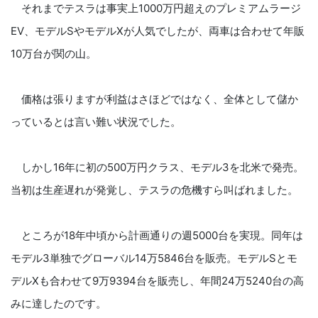
それまでテスラは事実上1000万円超えのプレミアムラージ
EV、モデルSやモデルXが人気でしたが、両車は合わせて年販
10万台が関の山。
価格は張りますが利益はさほどではなく、全体として儲か
っているとは言い難い状況でした。
しかし16年に初の500万円クラス、モデル3を北米で発売。
当初は生産遅れが発覚し、テスラの危機すら叫ばれました。
ところが18年中頃から計画通りの週5000台を実現。同年は
モデル3単独でグローバル14万5846台を販売。モデルSとモ
デルXも合わせて9万9394台を販売し、年間24万5240台の高
みに達したのです。