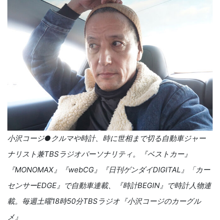
小沢コージ●クルマや時計、時に世相まで切る自動車ジャー
ナリスト兼TBSラジオパーソナリティ。『ベストカー』
『MONOMAX』『webCG』『日刊ゲンダイDIGITAL』「カー
センサーEDGE』で自動車連載、『時計BEGIN』で時計人物連
載。毎週土曜18時50分TBSラジオ『小沢コージのカーグル
メ』