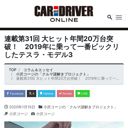
Me
連載第31回 大ヒット年間20万台突
破！ 2019年に乗って一番ビックリ
したテスラ・モデル3
TOP
コラム＆エッセイ
小沢コージの「クルマ謎解きプロジェクト」
連載第31回 大ヒット年間20万台突破！ 2019年に乗って一番ビックリしたテスラ・モデル3
Facebook
X
Hatena
Pocket
LINE
2020年1月15日
小沢コージの「クルマ謎解きプロジェクト」
小沢コージ
小沢コージ