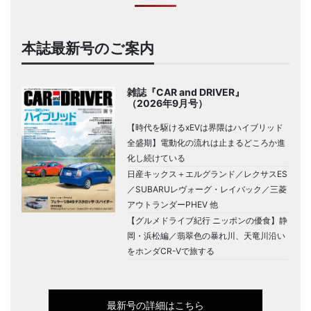
本誌最新号のご案内
雑誌『CAR and DRIVER』
（2026年9月号）
【時代を駆けるxEVは界隈はハイブリッド
全盛期】電動化の流れは止まるどころか進
化し続けている
日産キックス＋エルグランド／レクサスES
／SUBARUレヴォーグ・レイバック／三菱
アウトランダーPHEV 他
【グルメドライブ紀行 ニッポンの優食】静
岡・浜松編／翡翠色の暴れ川、天竜川沿い
をホンダCR-Vで旅する
最新号の詳細はこちら