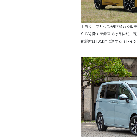
トヨタ・プリウスが9774台を販
SUVを除く登録車では首位だ。写
能距離は105kmに達する（17イ