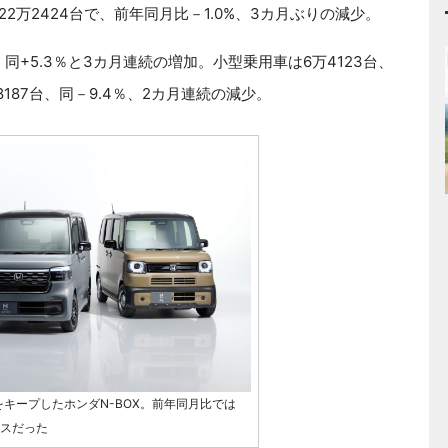
万2424台で、前年同月比－1.0%、3カ月ぶりの減少。
同+5.3％と3カ月連続の増加。小型乗用車は6万4123台、
8187台、同－9.4％、2カ月連続の減少。
をキープしたホンダN-BOX。前年同月比では
ルスだった