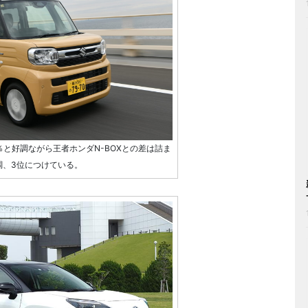
％と好調ながら王者ホンダN-BOXとの差は詰ま
調、3位につけている。