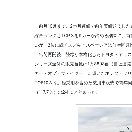
前月10月まで、2カ月連続で前年実績超えした
総合ランクはTOP３をKカーが占める結果に。首位
いが、2位に続くスズキ・スペーシアは前年同月比
出荷再開後、登録が本格化したトヨタ・ヤリスク
シリーズ全体の販売台数は1万8808台（自販連発表
カー・オブ・ザ・イヤー」に輝いたホンダ・フリー
TOP10入り。軽乗用を含めた乗用車販売で前年同
（117.7％）の2社にとどまった。