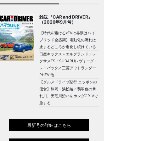
雑誌『CAR and DRIVER』
（2026年9月号）
【時代を駆けるxEVは界隈はハイ
ブリッド全盛期】電動化の流れは
止まるどころか進化し続けている
日産キックス＋エルグランド／レ
クサスES／SUBARUレヴォーグ・
レイバック／三菱アウトランダー
PHEV 他
【グルメドライブ紀行 ニッポンの
優食】静岡・浜松編／翡翠色の暴
れ川、天竜川沿いをホンダCR-Vで
旅する
最新号の詳細はこちら