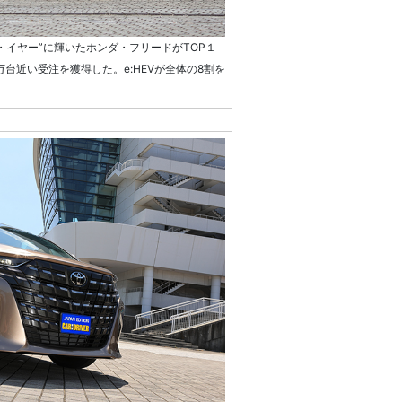
・ザ・イヤー”に輝いたホンダ・フリードがTOP１
万台近い受注を獲得した。e:HEVが全体の8割を