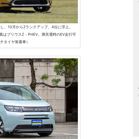
売し、10月から2ランクアップ、4位に浮上。
真はプリウスZ・PHEV。満充電時のEV走行可
ンチタイヤ装着車）