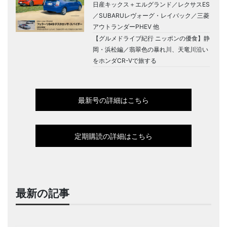
日産キックス＋エルグランド／レクサスES
／SUBARUレヴォーグ・レイバック／三菱
アウトランダーPHEV 他
【グルメドライブ紀行 ニッポンの優食】静
岡・浜松編／翡翠色の暴れ川、天竜川沿い
をホンダCR-Vで旅する
最新号の詳細はこちら
定期購読の詳細はこちら
最新の記事