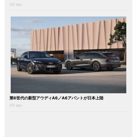
3日 ago
第6世代の新型アウディA6／A6アバントが日本上陸
3日 ago