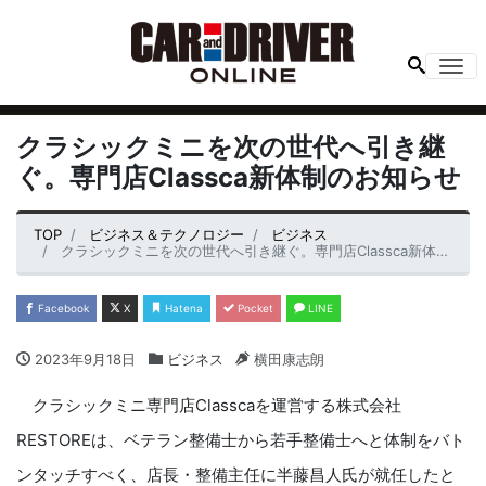
Me
クラシックミニを次の世代へ引き継
ぐ。専門店Classca新体制のお知らせ
TOP
ビジネス＆テクノロジー
ビジネス
クラシックミニを次の世代へ引き継ぐ。専門店Classca新体制のお知らせ
Facebook
X
Hatena
Pocket
LINE
2023年9月18日
ビジネス
横田康志朗
クラシックミニ専門店Classcaを運営する株式会社
RESTOREは、ベテラン整備士から若手整備士へと体制をバト
ンタッチすべく、店長・整備主任に半藤昌人氏が就任したと