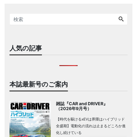
人気の記事
本誌最新号のご案内
雑誌『CAR and DRIVER』
（2026年9月号）
【時代を駆けるxEVは界隈はハイブリッド
全盛期】電動化の流れは止まるどころか進
化し続けている