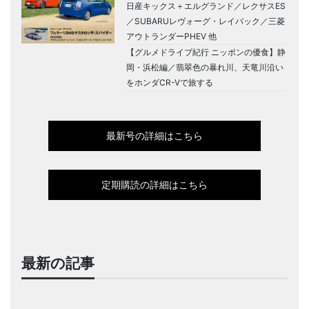
日産キックス＋エルグランド／レクサスES
／SUBARUレヴォーグ・レイバック／三菱
アウトランダーPHEV 他
【グルメドライブ紀行 ニッポンの優食】静
岡・浜松編／翡翠色の暴れ川、天竜川沿い
をホンダCR-Vで旅する
最新号の詳細はこちら
定期購読の詳細はこちら
最新の記事