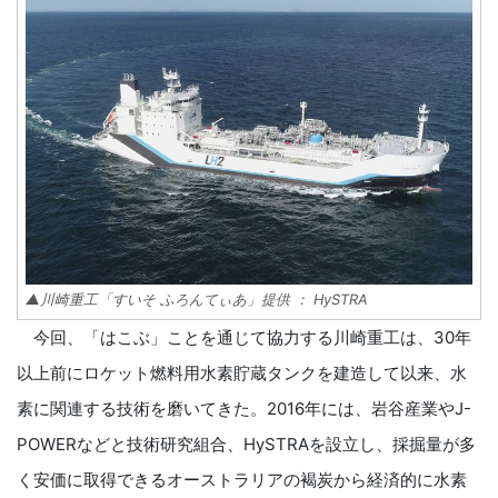
▲川崎重工「すいそ ふろんてぃあ」提供 ： HySTRA
今回、「はこぶ」ことを通じて協力する川崎重工は、30年
以上前にロケット燃料用水素貯蔵タンクを建造して以来、水
素に関連する技術を磨いてきた。2016年には、岩谷産業やJ-
POWERなどと技術研究組合、HySTRAを設立し、採掘量が多
く安価に取得できるオーストラリアの褐炭から経済的に水素