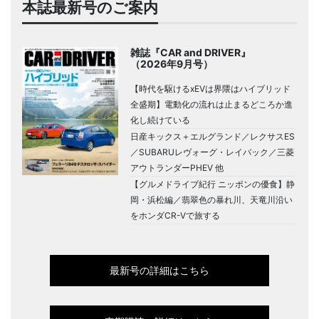
本誌最新号のご案内
雑誌『CAR and DRIVER』
（2026年9月号）
【時代を駆けるxEVは界隈はハイブリッド
全盛期】電動化の流れは止まるどころか進
化し続けている
日産キックス＋エルグランド／レクサスES
／SUBARUレヴォーグ・レイバック／三菱
アウトランダーPHEV 他
【グルメドライブ紀行 ニッポンの優食】静
岡・浜松編／翡翠色の暴れ川、天竜川沿い
をホンダCR-Vで旅する
最新号の詳細はこちら