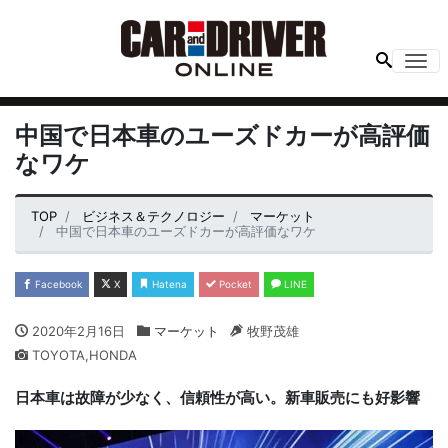
Me
中国で日本車のユーズドカーが高評価
なワケ
TOP
ビジネス＆テクノロジー
マーケット
中国で日本車のユーズドカーが高評価なワケ
Facebook
X
Hatena
Pocket
LINE
2020年2月16日
マーケット
牧野茂雄
TOYOTA,HONDA
日本車は故障が少なく、信頼性が高い。新車販売にも好影響