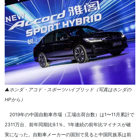
▲ホンダ・アコド・スポーツハイブリッド（写真はホンダの
HPから）
2019年の中国自動車市場（工場出荷台数）は1〜11月累計で
2311万台、前年同期比9.1％。1年連続の前年比マイナスが確
実になった。自動車メーカーの国別で見ると中国民族系は前