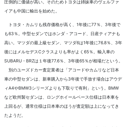
圧倒的に価値が高い。そのためトヨタは姉妹車のヴェルファ
イアも中国に輸出を始めた。
トヨタ・カムリも残存価格が高く、1年後に77％、3年後で
も63％。中型セダンではホンダ・アコード、日産ティアナも
高い。マツダの最上級セダン、マツダ6は1年後に76.8％、3年
後にはメルセデスCクラスよりも率がよく65％。輸入車の
SUBARU・BRZは１年後77.6％、3年後65％が相場だという。
別のユーズドカー査定業者は「アコードやカムリなど日本
車の中型セダンは、新車購入から3年後で手放す場合はアウデ
ィA4やBMW3シリーズよりも下取りで有利」という。BMW
など欧州製セダンは、ロングホイールベース仕様は日本車を
上回るが、通常仕様は日本車のほうが査定額は上になってき
たようだ。