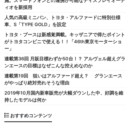
施。スマートフォンとの連携が可能なディスプレイオーデ
ィオを新採用
人気の高級ミニバン、トヨタ・アルファードに特別仕様
車、S「TYPE GOLD」を設定
トヨタ・ブースは新感覚満載。キッザニアで得たポイント
がトヨタコンビニで使える！！「46th東京モーターショ
ー」
連載第36回 月販目標わずか50台！？ アルヴェル超えグラ
ンエースの目標はなぜこんな控えめなのか
連載第19回 狙いはアルファード超え？ グランエース
がやっぱり絶対売れそうな理由
2019年10月国内新車販売が大幅ダウンした中、好調を維
持したモデルは何か
おすすめコンテンツ