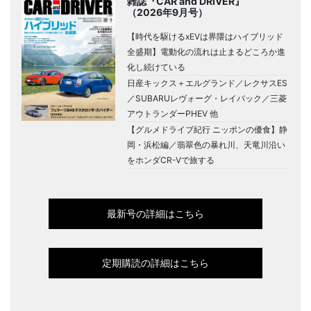
雑誌『CAR and DRIVER』
（2026年9月号）
【時代を駆けるxEVは界隈はハイブリッド
全盛期】電動化の流れは止まるどころか進
化し続けている
日産キックス＋エルグランド／レクサスES
／SUBARUレヴォーグ・レイバック／三菱
アウトランダーPHEV 他
【グルメドライブ紀行 ニッポンの優食】静
岡・浜松編／翡翠色の暴れ川、天竜川沿い
をホンダCR-Vで旅する
最新号の詳細はこちら
定期購読の詳細はこちら