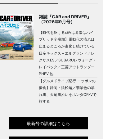
雑誌『CAR and DRIVER』
（2026年9月号）
【時代を駆けるxEVは界隈はハイ
ブリッド全盛期】電動化の流れは
止まるどころか進化し続けている
日産キックス＋エルグランド／レ
クサスES／SUBARUレヴォーグ・
レイバック／三菱アウトランダー
PHEV 他
【グルメドライブ紀行 ニッポンの
優食】静岡・浜松編／翡翠色の暴
れ川、天竜川沿いをホンダCR-Vで
旅する
最新号の詳細はこちら