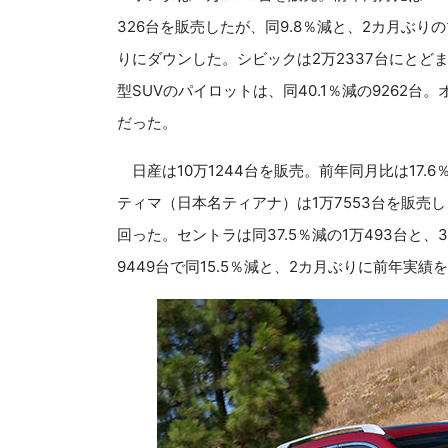
326台を販売したが、同9.8％減と、2カ月ぶりのマ
りにダウンした。シビックは2万2337台にとど
型SUVのパイロットは、同40.1％減の9262台
だった。
日産は10万1244台を販売。前年同月比は17
ティマ（日本名ティアナ）は1万7553台を販売し
回った。セントラは同37.5％減の1万493台と
9449台で同15.5％減と、2カ月ぶりに前年実績