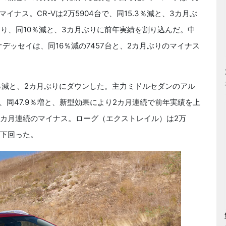
イナス。CR-Vは2万5904台で、同15.3％減と、3カ月ぶ
まり、同10％減と、3カ月ぶりに前年実績を割り込んだ。中
。オデッセイは、同16％減の7457台と、2カ月ぶりのマイナス
.6％減と、2カ月ぶりにダウンした。主力ミドルセダンのアル
、同47.9％増と、新型効果により2カ月連続で前年実績を上
、3カ月連続のマイナス。ローグ（エクストレイル）は2万
を下回った。