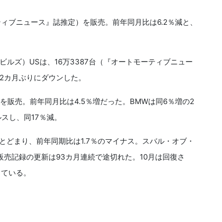
ティブニュース』誌推定）を販売。前年同月比は6.2％減と、
ルズ）USは、16万3387台（『オートモーティブニュー
、2カ月ぶりにダウンした。
を販売。前年同月比は4.5％増だった。BMWは同6％増の2
ルスし、同17％減。
台にとどまり、前年同期比は1.7％のマイナス。スバル・オブ・
販売記録の更新は93カ月連続で途切れた。10月は回復さ
している。