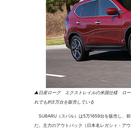
▲日産ローグ エクストレイルの米国仕様 ローグ
れでも約3万台を販売している
SUBARU（スバル）は5万1659台を販売し、
だ。主力のアウトバック（日本名レガシィ・アウトバ