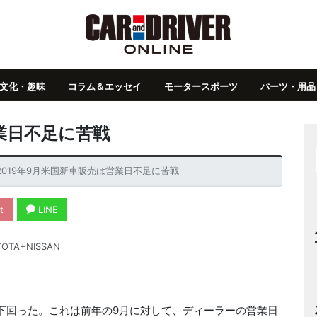
文化・趣味
コラム＆エッセイ
モータースポーツ
パーツ・用品
営業日不足に苦戦
2019年9月米国新車販売は営業日不足に苦戦
t
LINE
OTA+NISSAN
下回った。これは前年の9月に対して、ディーラーの営業日