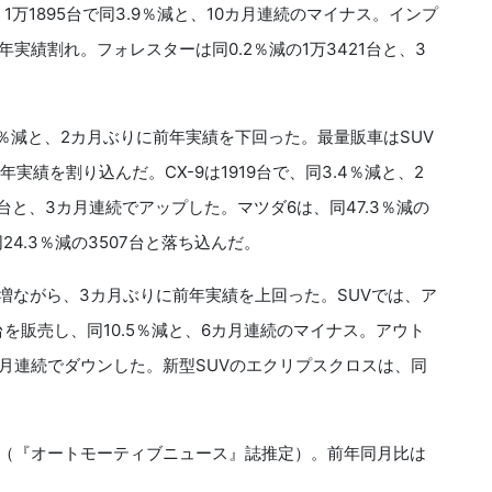
万1895台で同3.9％減と、10カ月連続のマイナス。インプ
前年実績割れ。フォレスターは同0.2％減の1万3421台と、3
4％減と、2カ月ぶりに前年実績を下回った。最量販車はSUV
年実績を割り込んだ。CX-9は1919台で、同3.4％減と、2
49台と、3カ月連続でアップした。マツダ6は、同47.3％減の
24.3％減の3507台と落ち込んだ。
微増ながら、3カ月ぶりに前年実績を上回った。SUVでは、ア
台を販売し、同10.5％減と、6カ月連続のマイナス。アウト
3カ月連続でダウンした。新型SUVのエクリプスクロスは、同
台（『オートモーティブニュース』誌推定）。前年同月比は