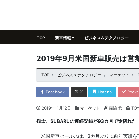
TOP
新車情報
ビジネス＆テクノロジー
2019年9月米国新車販売は
TOP
ビジネス＆テクノロジー
マーケット
Facebook
X
Hatena
Pocke
2019年11月12日
マーケット
森脇 稔
TOY
残念、SUBARUの連続記録が93カ月で途切れた
米国新車セールスは、3カ月ぶりに前年実績を