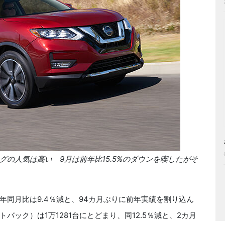
の人気は高い 9月は前年比15.5%のダウンを喫したがそ
前年同月比は9.4％減と、94カ月ぶりに前年実績を割り込ん
ック）は1万1281台にとどまり、同12.5％減と、2カ月