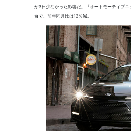
が3日少なかった影響だ。『オートモーティブニュ
台で、前年同月比は12％減。