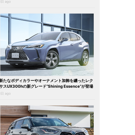
1日 ago
新たなボディカラーやオーナメント加飾を纏ったレク
サスUX300hの新グレード“Shining Essence”が登場
1日 ago