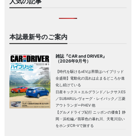
人気の記事
本誌最新号のご案内
雑誌『CAR and DRIVER』
（2026年9月号）
【時代を駆けるxEVは界隈はハイブリッド
全盛期】電動化の流れは止まるどころか進
化し続けている
日産キックス＋エルグランド／レクサスES
／SUBARUレヴォーグ・レイバック／三菱
アウトランダーPHEV 他
【グルメドライブ紀行 ニッポンの優食】静
岡・浜松編／翡翠色の暴れ川、天竜川沿い
をホンダCR-Vで旅する