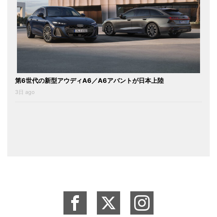
第6世代の新型アウディA6／A6アバントが日本上陸
3日 ago