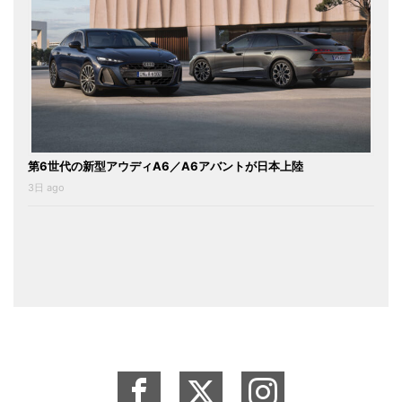
第6世代の新型アウディA6／A6アバントが日本上陸
3日 ago