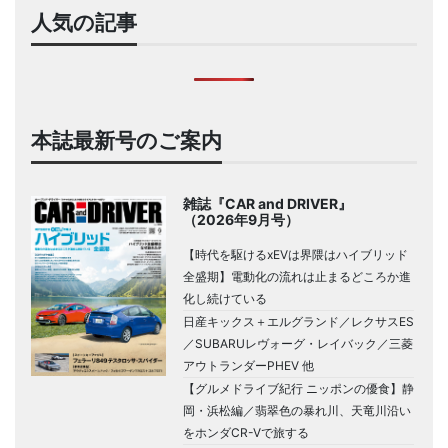
人気の記事
本誌最新号のご案内
雑誌『CAR and DRIVER』
（2026年9月号）
【時代を駆けるxEVは界隈はハイブリッド
全盛期】電動化の流れは止まるどころか進
化し続けている
日産キックス＋エルグランド／レクサスES
／SUBARUレヴォーグ・レイバック／三菱
アウトランダーPHEV 他
【グルメドライブ紀行 ニッポンの優食】静
岡・浜松編／翡翠色の暴れ川、天竜川沿い
をホンダCR-Vで旅する