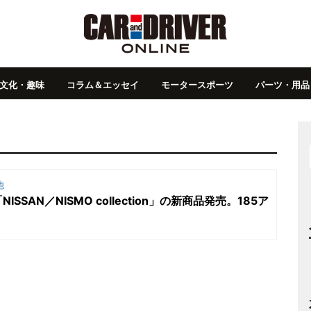
文化・趣味
コラム＆エッセイ
モータースポーツ
パーツ・用品
他
SAN／NISMO collection」の新商品発売。185ア