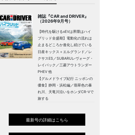
雑誌『CAR and DRIVER』
（2026年9月号）
【時代を駆けるxEVは界隈はハイ
ブリッド全盛期】電動化の流れは
止まるどころか進化し続けている
日産キックス＋エルグランド／レ
クサスES／SUBARUレヴォーグ・
レイバック／三菱アウトランダー
PHEV 他
【グルメドライブ紀行 ニッポンの
優食】静岡・浜松編／翡翠色の暴
れ川、天竜川沿いをホンダCR-Vで
旅する
最新号の詳細はこちら