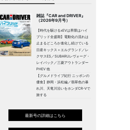
雑誌『CAR and DRIVER』
（2026年9月号）
【時代を駆けるxEVは界隈はハイ
ブリッド全盛期】電動化の流れは
止まるどころか進化し続けている
日産キックス＋エルグランド／レ
クサスES／SUBARUレヴォーグ・
レイバック／三菱アウトランダー
PHEV 他
【グルメドライブ紀行 ニッポンの
優食】静岡・浜松編／翡翠色の暴
れ川、天竜川沿いをホンダCR-Vで
旅する
最新号の詳細はこちら