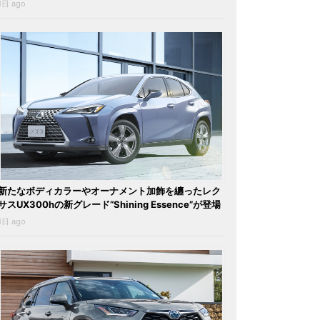
1日 ago
新たなボディカラーやオーナメント加飾を纏ったレク
サスUX300hの新グレード“Shining Essence”が登場
1日 ago