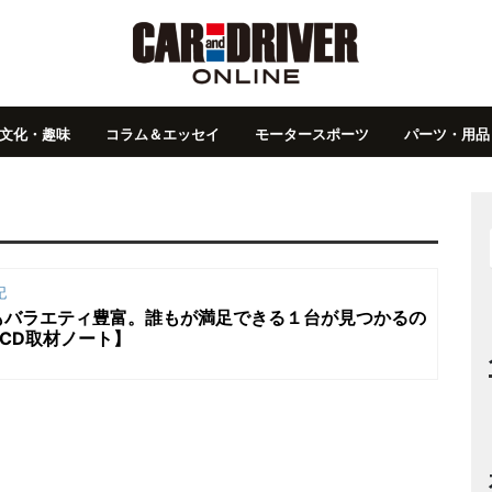
文化・趣味
コラム＆エッセイ
モータースポーツ
パーツ・用品
記
もバラエティ豊富。誰もが満足できる１台が見つかるの
CD取材ノート】