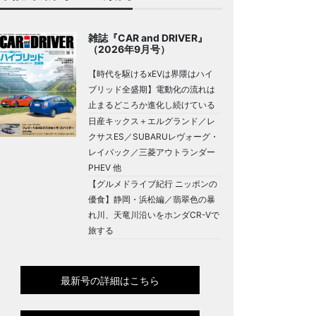
雑誌『CAR and DRIVER』
（2026年9月号）
【時代を駆けるxEVは界隈はハイ
ブリッド全盛期】電動化の流れは
止まるどころか進化し続けている
日産キックス＋エルグランド／レ
クサスES／SUBARUレヴォーグ・
レイバック／三菱アウトランダー
PHEV 他
【グルメドライブ紀行 ニッポンの
優食】静岡・浜松編／翡翠色の暴
れ川、天竜川沿いをホンダCR-Vで
旅する
最新号の詳細はこちら