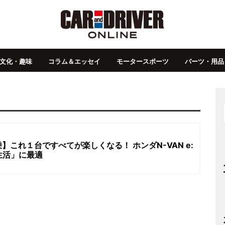
文化・趣味
コラム＆エッセイ
モータースポーツ
パーツ・用品
これ１台ですべてが楽しくなる！ ホンダN-VAN e:
生活」に最適