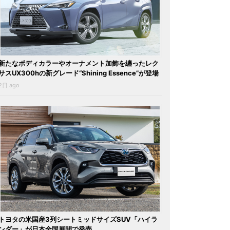
新たなボディカラーやオーナメント加飾を纏ったレク
サスUX300hの新グレード“Shining Essence”が登場
2日 ago
トヨタの米国産3列シートミッドサイズSUV「ハイラ
ンダー」が日本全国展開で発売