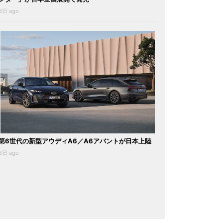
3日 ago
第6世代の新型アウディA6／A6アバントが日本上陸
3日 ago