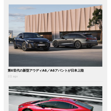
第6世代の新型アウディA6／A6アバントが日本上陸
2日 ago