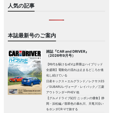
人気の記事
本誌最新号のご案内
雑誌『CAR and DRIVER』
（2026年9月号）
【時代を駆けるxEVは界隈はハイブリッド
全盛期】電動化の流れは止まるどころか進
化し続けている
日産キックス＋エルグランド／レクサスES
／SUBARUレヴォーグ・レイバック／三菱
アウトランダーPHEV 他
【グルメドライブ紀行 ニッポンの優食】静
岡・浜松編／翡翠色の暴れ川、天竜川沿い
をホンダCR-Vで旅する