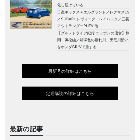
化し続けている
日産キックス＋エルグランド／レクサスES
／SUBARUレヴォーグ・レイバック／三菱
アウトランダーPHEV 他
【グルメドライブ紀行 ニッポンの優食】静
岡・浜松編／翡翠色の暴れ川、天竜川沿い
をホンダCR-Vで旅する
最新号の詳細はこちら
定期購読の詳細はこちら
最新の記事