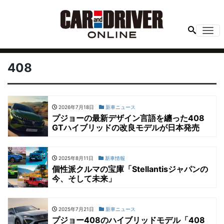
Me
408
2026年7月18日
新車ニュース
プジョーの最新デザイン言語を纏った408
GTハイブリッドの改良モデルが日本発売
2025年8月11日
新車情報
個性派クルマの宝庫「Stellantisジャパンの
今、そして未来」
2025年7月21日
新車ニュース
プジョー408のハイブリッドモデル「408