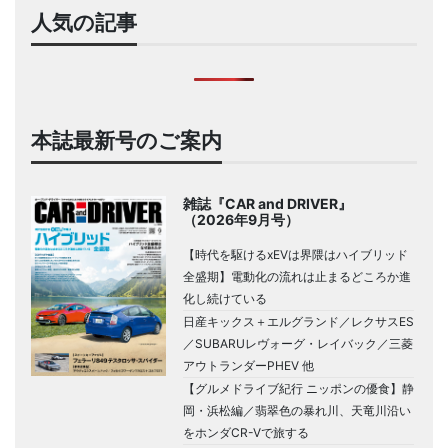
人気の記事
本誌最新号のご案内
雑誌『CAR and DRIVER』
（2026年9月号）
【時代を駆けるxEVは界隈はハイブリッド
全盛期】電動化の流れは止まるどころか進
化し続けている
日産キックス＋エルグランド／レクサスES
／SUBARUレヴォーグ・レイバック／三菱
アウトランダーPHEV 他
【グルメドライブ紀行 ニッポンの優食】静
岡・浜松編／翡翠色の暴れ川、天竜川沿い
をホンダCR-Vで旅する