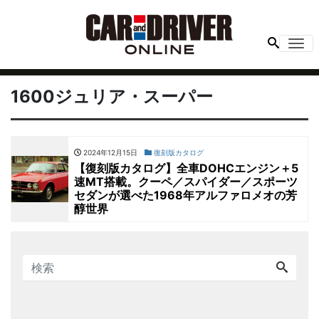
Me
1600ジュリア・スーパー
2024年12月15日
復刻版カタログ
【復刻版カタログ】全車DOHCエンジン＋5
速MT搭載。クーペ／スパイダー／スポーツ
セダンが選べた1968年アルファロメオの芳
醇世界